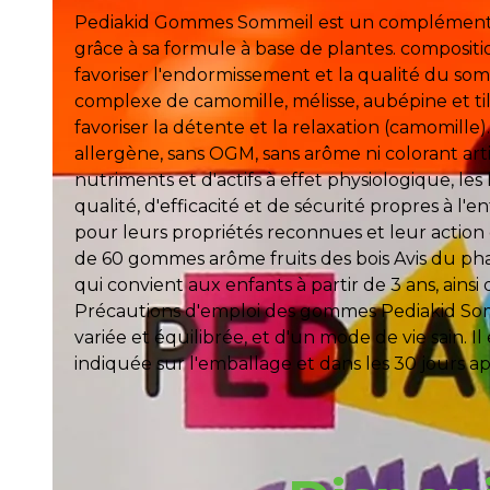
Pediakid Gommes Sommeil est un complément alim
grâce à sa formule à base de plantes. composi
favoriser l'endormissement et la qualité du som
complexe de camomille, mélisse, aubépine et tille
favoriser la détente et la relaxation (camomille
allergène, sans OGM, sans arôme ni colorant art
nutriments et d'actifs à effet physiologique, l
qualité, d'efficacité et de sécurité propres à
pour leurs propriétés reconnues et leur actio
de 60 gommes arôme fruits des bois Avis du 
qui convient aux enfants à partir de 3 ans, ainsi
Précautions d'emploi des gommes Pediakid Somm
variée et équilibrée, et d'un mode de vie sain.
indiquée sur l'emballage et dans les 30 jours ap