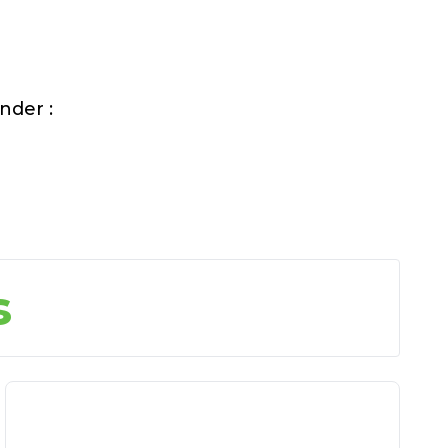
nder :
s