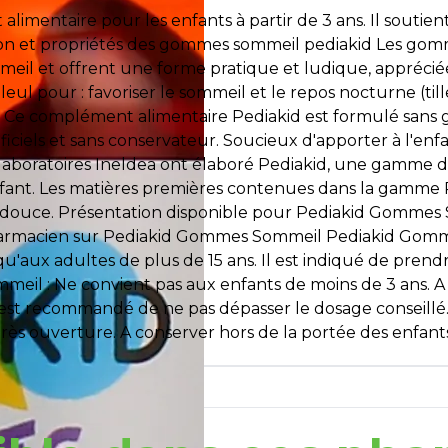
entaire pour les enfants à partir de 3 ans. Il soutien
tion et propriétés des gommes sommeil pediakid Les gom
meil et offrent une forme pratique et ludique, appréciée 
ul pour : favoriser le sommeil et le repos nocturne (tille
). Ce complément alimentaire Pediakid est formulé sans gé
ificiels et sans conservateur. Soucieux d'apporter à l'en
es laboratoires Ineldea ont élaboré Pediakid, une gamme 
 l'enfant. Les matières premières contenues dans la gamm
n douce. Présentation disponible pour Pediakid Gommes 
pharmacien sur Pediakid Gommes Sommeil Pediakid Gom
 qu'aux adultes de plus de 15 ans. Il est indiqué de prend
eil : Ne convient pas aux enfants de moins de 3 ans. 
 Il est recommandé de ne pas dépasser le dosage conseil
rès ouverture. A conserver hors de la portée des enfants, 