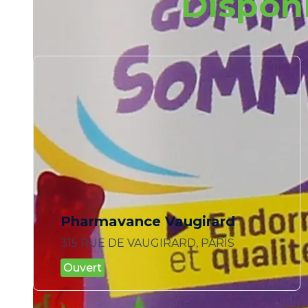
Dispon
Pharmavance Vaugirard
315 RUE DE VAUGIRARD, PARIS
Ouvert