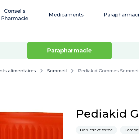
Conseils
Médicaments
Parapharmac
Pharmacie
Parapharmacie
ts alimentaires
Sommeil
Pediakid Gommes Sommei
Pediakid 
Bien-être et forme
Complém