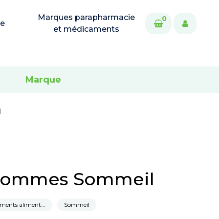
Marques parapharmacie
0
ie
et médicaments
Marque
l
Gommes Sommeil
ents aliment...
Sommeil