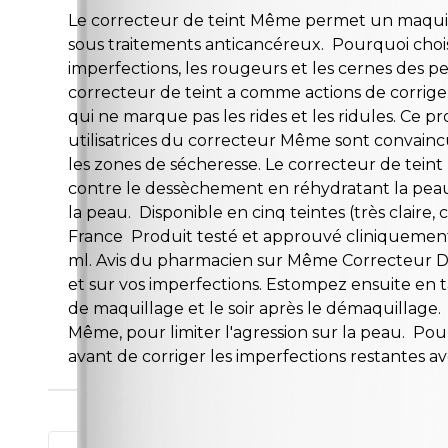
Le correcteur de teint Même permet un maquill
sous traitements anticancéreux. Pourquoi chois
imperfections, les rougeurs et les cernes des pea
correcteur de teint a comme actions de corriger 
qui ne marque pas les rides et les ridules. Ce p
utilisatrices du correcteur Même sont convaincu
les zones de sécheresse. Le correcteur de teint 
contre le dessèchement en réhydratant la peau,
la peau. Disponible en cinq teintes (très claire
France Produit testé et approuvé cliniquement
ml. Avis du pharmacien sur Même Correcteur De 
et sur vos imperfections. Estompez ensuite en t
de maquillage et le soir après le démaquillag
Même, pour limiter l'agression sur la peau. Pou
avant de corriger les imperfections restantes a