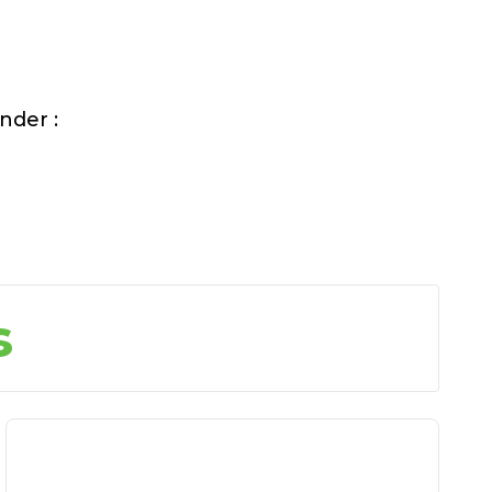
nder :
s