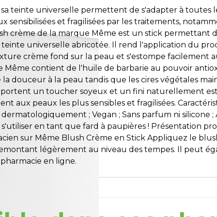
a teinte universelle permettent de s'adapter à toutes 
x sensibilisées et fragilisées par les traitements, not
lush crème de la marque Même est un stick permettant d
 teinte universelle abricotée. Il rend l'application du 
exture crème fond sur la peau et s'estompe facilement 
me Même contient de l'huile de barbarie au pouvoir anti
a douceur à la peau tandis que les cires végétales main
 apportent un toucher soyeux et un fini naturellement es
 aux peaux les plus sensibles et fragilisées. Caractérist
 dermatologiquement ; Vegan ; Sans parfum ni silicone ;
'utiliser en tant que fard à paupières ! Présentation 
armacien sur Même Blush Crème en Stick Appliquez le bl
n remontant légèrement au niveau des tempes. Il peut ég
pharmacie en ligne.