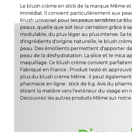
Le blush crème en stick de la marque Même et s
immédiat. Il convient particulièrement aux peau
blush universel pour les peaux sensibles Le b
peaux, quelle que soit leur carnation grâce à sa
modulable, du plus léger au plus intense. Sa t
d'ingrédients d'origine naturelle, le blush crè
peau. Des émollients permettent d'apporter de l
peau de la déshydratation. La silice et le mica
maquillage. Ce blush crème convient parfaitement
Fabriqué en France ; Produit testé et approuvé
plus du blush crème Même : il peut également s
pharmacie en ligne : stick de 6 g. Avis du ph
étirant la matière vers l'extérieur du visage e
Découvrez les autres produits Même sur notre 