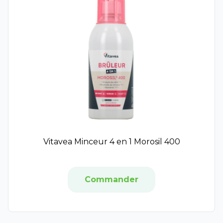
Ladrôme
Laboratoires Fumouze
Neostrata
Olioseptil
Santarome Bio
3C Pharma
Hyséac
Capital Soleil
Normaderm
Pigmentbio
Enobright
Vitavea Minceur 4 en 1 Morosil 400
Eucerin Anti-Pigment
Skin-Unify
RoC
Commander
Isis pharma
Bausch and Lomb
Théa