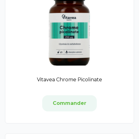
Audistim
Belloc
Boiron
Calmosine
Laboratoire Jolly-Jatel
Eupeptis
Opella
Eau des Carmes Boyer
Alfasigma
Euphytose
Vitavea Chrome Picolinate
Ipsen
Granions Kid
Nutriclem
Commander
Melisana Pharma
Hifas da Terra
Norgine
Nestlé