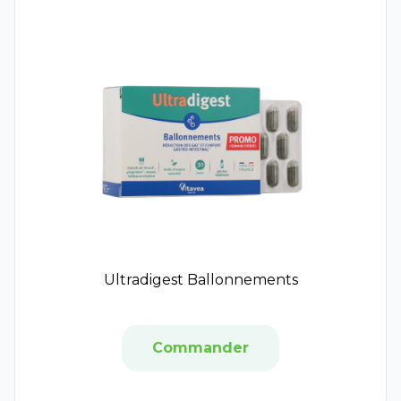
Enocare Pro
Reckitt Benckiser Healthcare
DermoPure
Filorga
Herbalgem
Laboratoires Genevrier
IBSA
Alliance Pharma
Effaclar
Lansinoh
Melicare
Lactibiane
Ultradigest Ballonnements
Melibiotech
Magnifica
Scholl
Commander
Soles Mundi
Cicavit+
Sebiaclear