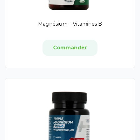
Protein SA
Biotechnie
Dielen
Magnésium + Vitamines B
Densmore
Go Phyto
Upsa x Nourished
Commander
Santé Verte
Inovance
Milical
Naturactive
Perles de Peau
Silagic
STC nutrition
Symbiosys
Aboca
Arkofluides
Circulymphe
Bouchara Recordati