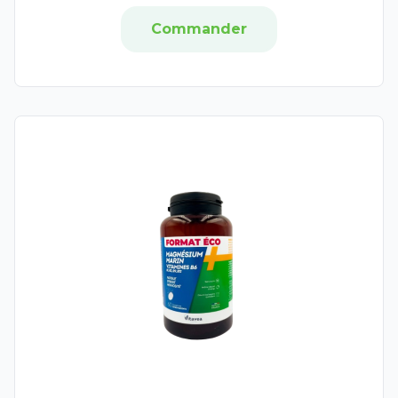
Sun Secure
Commander
Aqualia
Alvityl
Aptissen
Lashilé Beauty
NHCO
Superdiet
Vital Proteins
3 Chênes
A-Lab
Biofloral
Nutergia
Vitamineris
Ineldea
Nat & Form
CCD
Solgar