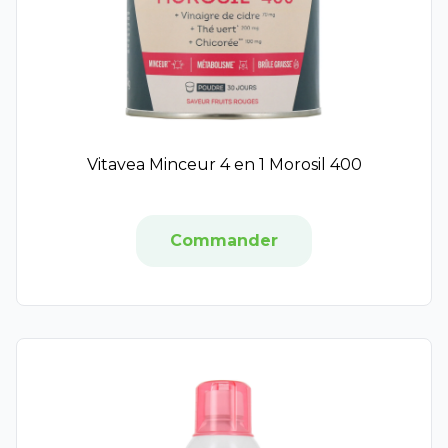
Avène Cleanance
Covermark
Dermablend
Liftactiv
Nailmatic
Suncoat Girl
Vitavea Minceur 4 en 1 Morosil 400
Les Parfums de Grasse
Elixirs And Co
Paalm
Commander
Solinotes
L'Occitane
Nuxe Sun
#bonheur
Essenka
VinoHydra
Premier Cru
Resveratrol Lift