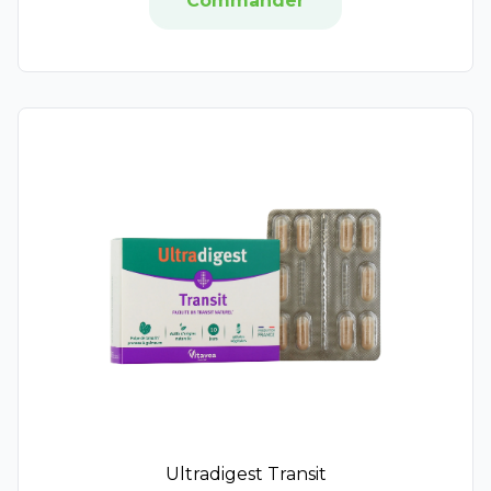
Commander
Epitact
Etat Pur
EG Labo
Inuwet
Jowaé
Krème
Lipikar
Mavala
Milton
Very Rose
Osmaé
Poderm
Roger et Gallet
Saint-Gervais Mont Blanc
SVR
Topialyse
Urgo Filmogel
Ultradigest Transit