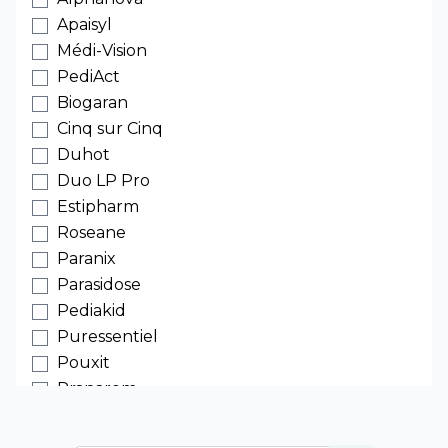
Apaisyl
Médi-Vision
PediAct
Biogaran
Cinq sur Cinq
Duhot
Duo LP Pro
Estipharm
Roseane
Paranix
Parasidose
Pediakid
Puressentiel
Pouxit
Pranarom
Weleda
Bioregena