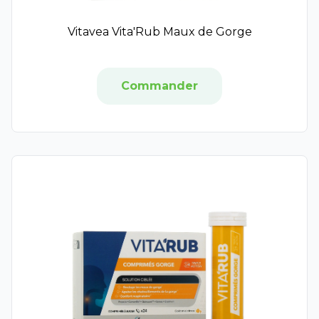
Laboratoire Dissolvurol
Aquaphor
Vitavea Vita'Rub Maux de Gorge
Hyfac
Institut Esthederm Solaires
Institut Esthederm
Commander
Musc Intime
Ouate
PiLeJe
Sensibiafine
Soleil Noir
Thermanence
VEA
Buccotherm
Katadyn
Gum
Pharmavoyage
Quies
Merck