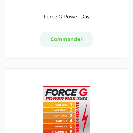
Pionneau
Limicol
Force G Power Day
Dulcis Health Science
VISUfarma
GrimberG
Commander
Evidency Lab
Arkoroyal
Berocca
Bion 3
Biostime
Centrum
Énerginat
Feel Pure
Nelsons
Guigoz
Isoxan
Modilac