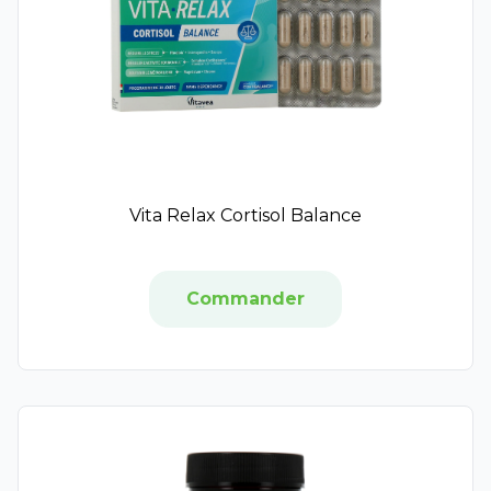
Iana
Immubio
Monin Chanteaud
Yunova
Mag 2
Ides Pharma
Sicobel
Vita Relax Cortisol Balance
Phytostandard
Protifast
BIOpreventis
Commander
Cys-Control
Besins Healthcare
Code
Physionorm
Menarini
Sérélys
Uberti