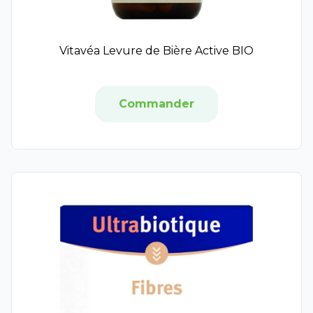
B Com Bio
Nodé
Apaisac Biorga
Vitavéa Levure de Bière Active BIO
Nutrisanté
Caudalie
Chevalait
Commander
Diet World
Dr Theiss
Kelual
Eucerin
Granions
Green Tribu
La Roche Posay
Lamazuna
Le comptoir du bain
Ciel d'Azur Labs
MKL Green Nature
Hartmann