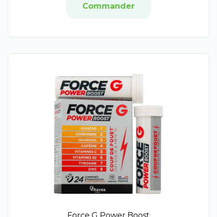
Commander
Liberill
Polidis
Vicks
Pulmoll
Phytovex
Phytoxil
Aromaforce
Puressentiel Respiratoire
Élerté
Therabel
Zarbeil
Azinc
D-Stress
Mémoforce
Nonna Lab
Oléocaps
Phytobiane
Force G Power Boost