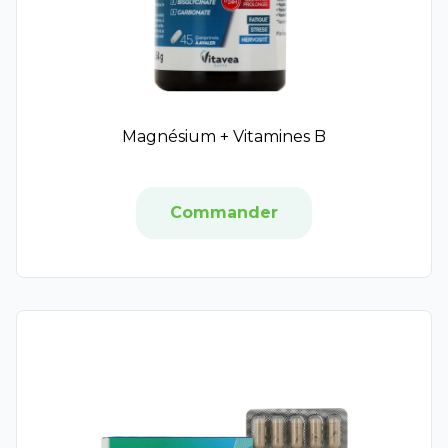
Jouvence de l'Abbé Soury
Biocodex
Valbiotis
Veinoflux
Vitaflor
Magnésium + Vitamines B
Mayoly
Pharmacov
Chondro-Aid
Commander
Chondrostéo
Colpropur
Curcumaxx
Eafit
Tilman
Synphonat
Décontractant Musculaire
Harmoline
Holistica