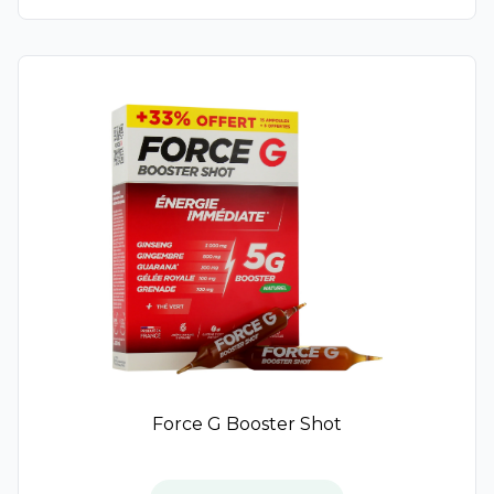
Effik
Taïdo
Perrigo
Dergam
Eric Favre
EA Pharma
Manix
Sorae
Actirub
Activox
Clariver
Ecomar
Euphon
Zambon
Force G Booster Shot
Laboratoires du Dr J. Lefèvre
Humer
Propomax