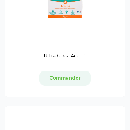
SkinCeuticals
Avène
Biotherm
BT Cosmetics
Elancyl
Jonzac
Patyka
Ultradigest Acidité
Pin Up Secret
Rogé Cavaillès
Somatoline Cosmetic
Commander
Garancia
Gifrer
Lehning
Arkopharma
A-Derma
Exomega Control
Cicalfate