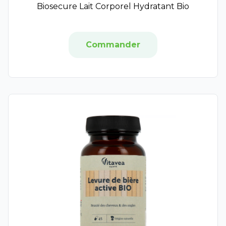
Topicrem
Biosecure Lait Corporel Hydratant Bio
Vitry
ACM
Nutreov Physcience
Commander
Bailleul
Manhaé
Oenobiol
Jaldes
Talika
Style
Cooper
Laboratoires de Biarritz
Melvita Huile
Phytosun Aroms
Rosegold
Alepia
Alphanova Do It Yourself