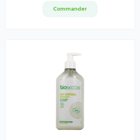
Pur'Aloé
Commander
Waam
All4Green
Christophe Robin
Color & Soin
Gilbert
Argiletz
Biocyte
Forcapil
Color Glow
Même
Mustela
Natura Siberica
Nuxe Hair Prodigieux
On The Wild Side
Placentor
Sanoflore