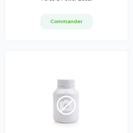
Vitascorbol
Eafit Minceur Active
Insudiet
Commander
XLS Medical
XtraSlim
Arkorelax
Forté Nuit
Thés de la Pagode
Audispray
Ginkor
Novanuit
Olisma
Melioran
Supradyn
Pharmadvisor
Ménophytea
Meda Pharma