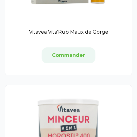
Lov'yc
Nobacter
Nuxe Men Boost
Philips
Vitavea Vita'Rub Maux de Gorge
Vichy
Saugella
Créaline
Commander
Aquasource
Erborian
It Cosmetics
Hydraphase
Lovren
Sensifine
Vita Liberata
T Leclerc
Toleriane
LCDT