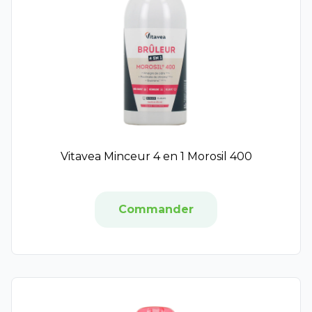
Vinopure
Dodie
Autre
Elsie Santé
Enoliss
Filorga NCEF
Jacadi
Kneipp
Bio Nutrisanté
Vitavea Minceur 4 en 1 Morosil 400
Panda Tea
Néovadiol
Biology
Commander
Biosynex
Compeed
Dr Herma
Keracnyl
LaCabine