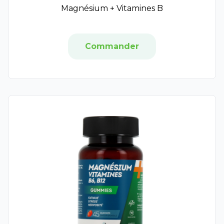
SuperSmart
Magnésium + Vitamines B
Synergia
PhytoResearch
Therascience
Commander
New Nordic
Vitavea
Baba Nutrition
Doriance
Forte Pharma
Herbesan
Sunissime
Mium Lab
Phytobronz
Synactifs
Arkogélules
Léa Nature
Laboratoire Lescuyer