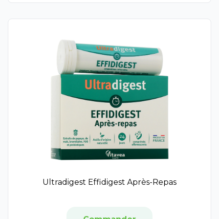
Urgo
Xémose
Vegebom
Akileïne
Sorifa
Vinoperfect
CeraVe
Galderma
Charlotte Bio
Asepta
Formes et Flammes
Omega Pharma
Dermophil
Ictyane
Ultradigest Effidigest Après-Repas
Melascreen
Embryolisse
Enocare