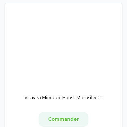
Enotime
Global-Repair
Oxygen-Glow
Time-Filler
Substiane
Merveillance Lift
Prodigieuse Boost
Hydrabio
Vinoclean
Majorelle
Lift'argan
Evian
Beauty of Joseon
Biodance
Vitavea Minceur Boost Morosil 400
Kersiens
L'Action Cosmétique
Hydra Ciana
Commander
COSRX