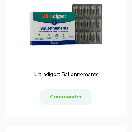
XeraCalm
Bepanthen
Atoderm
Cicabio
Sébium
Bayer
CicaManuka
Novodex
Cicaplast
Alvadiem
Ultradigest Ballonnements
Pierre Fabre
Codexial
Mylan
Commander
Dermoplasmine
Dexyane
Fidia
Elastoplast