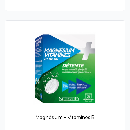
Age-Purify
Biotherm Blue Therapy
Novomedis
Hyalu-Filler
Weleda Serum Drops
Remitan GmbH
Roséliane
Carmex
Pfizer
SERP
Labello
Vaseline
Avène Solaires
Biotherm Solaires
RESCUE®
Magnésium + Vitamines B
Sampar
Rosa Fresca