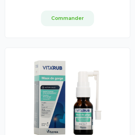
Emtrix
Excilor
Commander
Manucurist
Xerial
Airplus
Beesline
Vinotherapist
Utermöhlen
Tradiphar
Etiaxil
Friction de Foucaud Paris
Bioes
Objectif zero verrue
L'Homme de Fer
Sodia
Aragan
Dexeryl