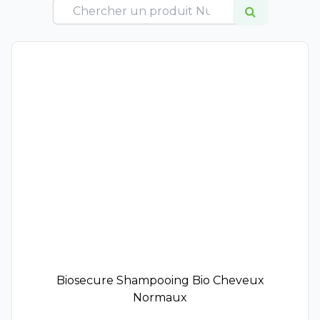
Cattier
Dercos
Ducray
Furterer
Sublime Curl
Triphasic
Hei Poa
Klorane
La Rosée
Lazartigue
Les Secrets de Loly
Luxeol
Luxéol Épaississant​
Melvita
Natessance
Biosecure Shampooing Bio Cheveux
Nuxe
Normaux
Phyto