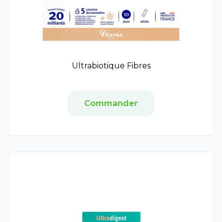
Neutraderm
Neutrogena
Rêve de Miel
Ozalys
Physiogel
Ultrabiotique Fibres
Respire
Rivadouce
Sensinol
Commander
GSK
Uriage
Biotherm Homme
Cicabiafine
Coderma
Hyaluron-Filler
Laino
Lierac
Nuxuriance Ultra