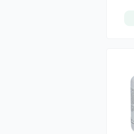
Rivadouce
Sensinol
GSK
Uriage
Biotherm Homme
Cicabiafine
Coderma
Hyaluron-Filler
Laino
Lierac
Nuxuriance Ultra
SkinCeuticals
Avène
Biotherm
BT Cosmetics
Elancyl
Jonzac