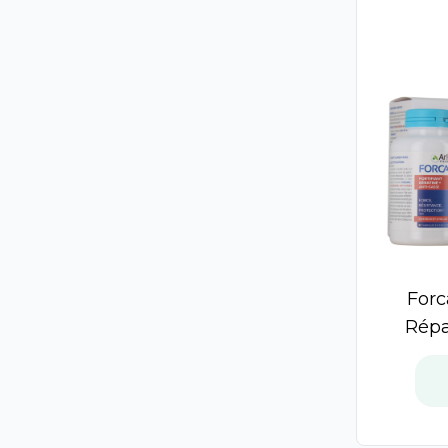
Argiletz
Biocyte
Forcapil
Color Glow
Même
Mustela
Natura Siberica
Nuxe Hair Prodigieux
On The Wild Side
Placentor
Sanoflore
Forc
Topicrem
Répa
Vitry
ACM
Nutreov Physcience
Bailleul
Manhaé