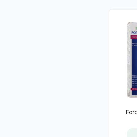
Oenobiol
Jaldes
Talika
Style
Cooper
Laboratoires de Biarritz
Melvita Huile
Phytosun Aroms
Rosegold
Alepia
Alphanova Do It Yourself
B Com Bio
Nodé
Apaisac Biorga
For
Nutrisanté
Caudalie
Chevalait