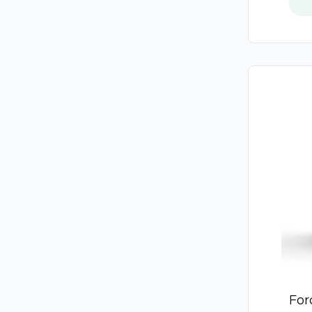
Diet World
Dr Theiss
Kelual
Eucerin
Granions
Green Tribu
La Roche Posay
Lamazuna
Le comptoir du bain
Ciel d'Azur Labs
MKL Green Nature
Hartmann
Neutraderm
Neutrogena
Rêve de Miel
Ozalys
Physiogel
For
Respire