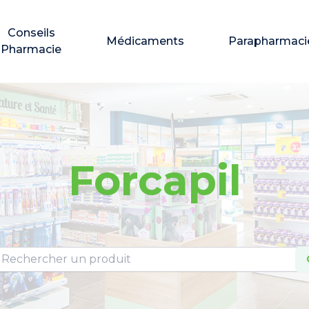
Conseils
Médicaments
Parapharmaci
Pharmacie
Forcapil