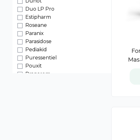
Duhot
Duo LP Pro
Estipharm
Roseane
Paranix
Parasidose
Pediakid
Fo
Puressentiel
Mas
Pouxit
Pranarom
Weleda
Bioregena
Cattier
Dercos
Ducray
Furterer
Sublime Curl
Triphasic