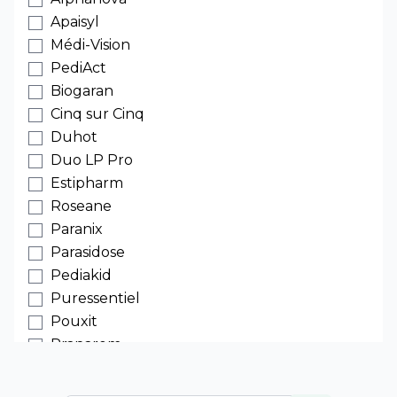
Apaisyl
Médi-Vision
PediAct
Biogaran
Cinq sur Cinq
Duhot
Duo LP Pro
Estipharm
Roseane
Paranix
Parasidose
Pediakid
Puressentiel
Pouxit
Pranarom
Weleda
Bioregena