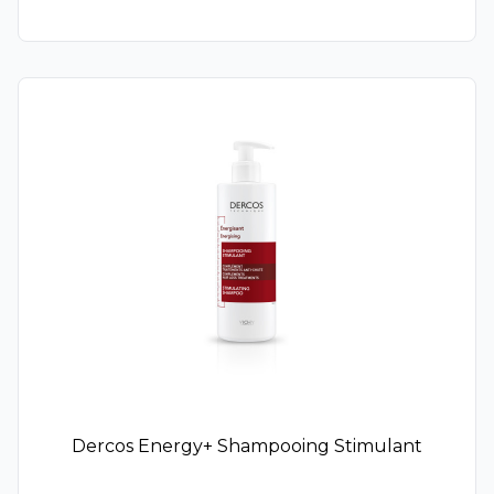
Urgo
Xémose
Vegebom
Akileïne
Sorifa
Vinoperfect
CeraVe
Galderma
Charlotte Bio
Asepta
Formes et Flammes
Omega Pharma
Dermophil
Ictyane
Melascreen
Dercos Energy+ Shampooing Stimulant
Embryolisse
Enocare