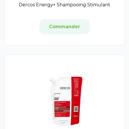
Emtrix
Dercos Energy+ Shampooing Stimulant
Excilor
Manucurist
Xerial
Commander
Airplus
Beesline
Vinotherapist
Utermöhlen
Tradiphar
Etiaxil
Friction de Foucaud Paris
Bioes
Objectif zero verrue
L'Homme de Fer
Sodia
Aragan
Dexeryl