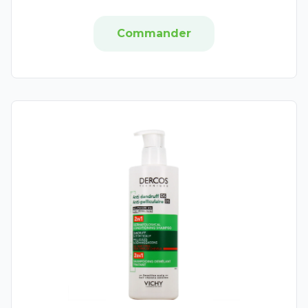
Effik
Commander
Taïdo
Perrigo
Dergam
Eric Favre
EA Pharma
Manix
Sorae
Actirub
Activox
Clariver
Ecomar
Euphon
Zambon
Laboratoires du Dr J. Lefèvre
Humer
Propomax