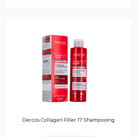
Enotime
Global-Repair
Oxygen-Glow
Time-Filler
Substiane
Merveillance Lift
Prodigieuse Boost
Hydrabio
Vinoclean
Majorelle
Lift'argan
Evian
Beauty of Joseon
Biodance
Kersiens
L'Action Cosmétique
Dercos Collagen Filler 17 Shampooing
Hydra Ciana
COSRX