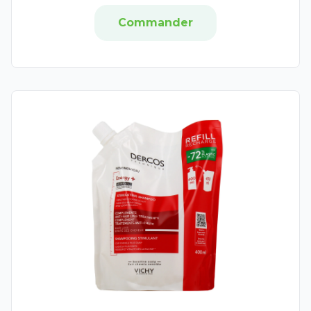
Epitact
Commander
Etat Pur
EG Labo
Inuwet
Jowaé
Krème
Lipikar
Mavala
Milton
Very Rose
Osmaé
Poderm
Roger et Gallet
Saint-Gervais Mont Blanc
SVR
Topialyse
Urgo Filmogel