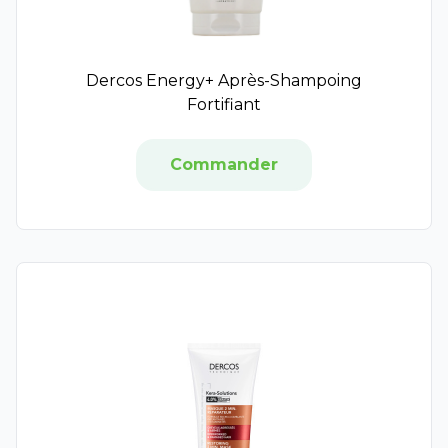
B Com Bio
Nodé
Apaisac Biorga
Nutrisanté
Dercos Energy+ Après-Shampoing
Caudalie
Fortifiant
Chevalait
Diet World
Commander
Dr Theiss
Kelual
Eucerin
Granions
Green Tribu
La Roche Posay
Lamazuna
Le comptoir du bain
Ciel d'Azur Labs
MKL Green Nature
Hartmann