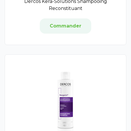
Dercos Kera-Solutions Shampooing
Sun Secure
Reconstituant
Aqualia
Alvityl
Commander
Aptissen
Lashilé Beauty
NHCO
Superdiet
Vital Proteins
3 Chênes
A-Lab
Biofloral
Nutergia
Vitamineris
Ineldea
Nat & Form
CCD
Solgar