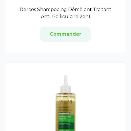
Liberill
Dercos Shampooing Démêlant Traitant
Polidis
Anti-Pelliculaire 2en1
Vicks
Pulmoll
Commander
Phytovex
Phytoxil
Aromaforce
Puressentiel Respiratoire
Élerté
Therabel
Zarbeil
Azinc
D-Stress
Mémoforce
Nonna Lab
Oléocaps
Phytobiane