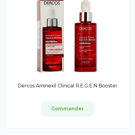
XeraCalm
Bepanthen
Atoderm
Cicabio
Sébium
Bayer
CicaManuka
Novodex
Cicaplast
Alvadiem
Pierre Fabre
Dercos Aminexil Clinical R.E.G.E.N Booster
Codexial
Mylan
Dermoplasmine
Commander
Dexyane
Fidia
Elastoplast