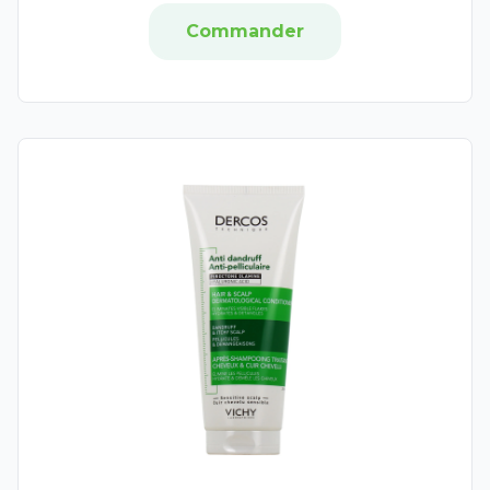
Pur'Aloé
Commander
Waam
All4Green
Christophe Robin
Color & Soin
Gilbert
Argiletz
Biocyte
Forcapil
Color Glow
Même
Mustela
Natura Siberica
Nuxe Hair Prodigieux
On The Wild Side
Placentor
Sanoflore