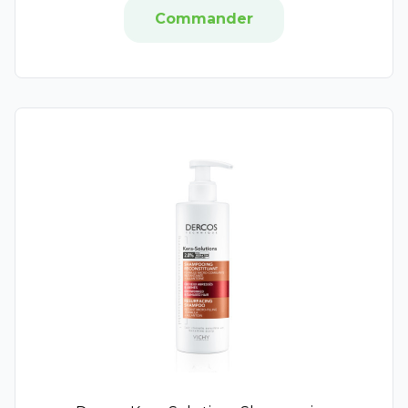
Age-Purify
Commander
Biotherm Blue Therapy
Novomedis
Hyalu-Filler
Weleda Serum Drops
Remitan GmbH
Roséliane
Carmex
Pfizer
SERP
Labello
Vaseline
Avène Solaires
Biotherm Solaires
RESCUE®
Sampar
Rosa Fresca