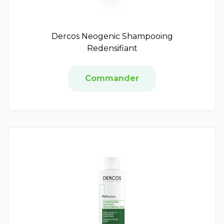
SuperSmart
Synergia
PhytoResearch
Dercos Neogenic Shampooing
Therascience
Redensifiant
New Nordic
Vitavea
Commander
Baba Nutrition
Doriance
Forte Pharma
Herbesan
Sunissime
Mium Lab
Phytobronz
Synactifs
Arkogélules
Léa Nature
Laboratoire Lescuyer