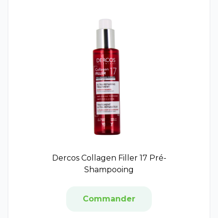
Ladrôme
Laboratoires Fumouze
Neostrata
Olioseptil
Santarome Bio
3C Pharma
Hyséac
Capital Soleil
Normaderm
Pigmentbio
Enobright
Eucerin Anti-Pigment
Skin-Unify
Dercos Collagen Filler 17 Pré-
RoC
Shampooing
Isis pharma
Bausch and Lomb
Commander
Théa