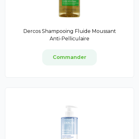
Vitascorbol
Eafit Minceur Active
Insudiet
XLS Medical
Dercos Shampooing Fluide Moussant
XtraSlim
Anti-Pelliculaire
Arkorelax
Forté Nuit
Commander
Thés de la Pagode
Audispray
Ginkor
Novanuit
Olisma
Melioran
Supradyn
Pharmadvisor
Ménophytea
Meda Pharma