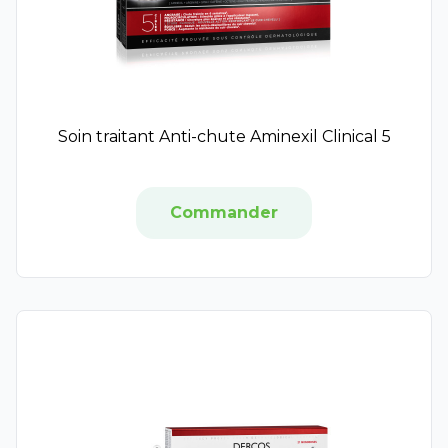
Lov'yc
Nobacter
Nuxe Men Boost
Philips
Vichy
Soin traitant Anti-chute Aminexil Clinical 5
Saugella
Créaline
Aquasource
Commander
Erborian
It Cosmetics
Hydraphase
Lovren
Sensifine
Vita Liberata
T Leclerc
Toleriane
LCDT