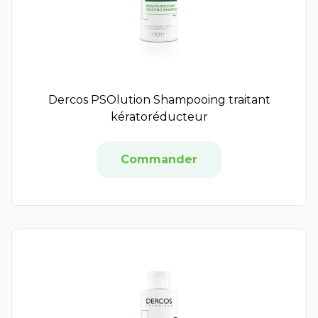
Protein SA
Biotechnie
Dielen
Densmore
Go Phyto
Upsa x Nourished
Dercos PSOlution Shampooing traitant
Santé Verte
kératoréducteur
Inovance
Milical
Commander
Naturactive
Perles de Peau
Silagic
STC nutrition
Symbiosys
Aboca
Arkofluides
Circulymphe
Bouchara Recordati