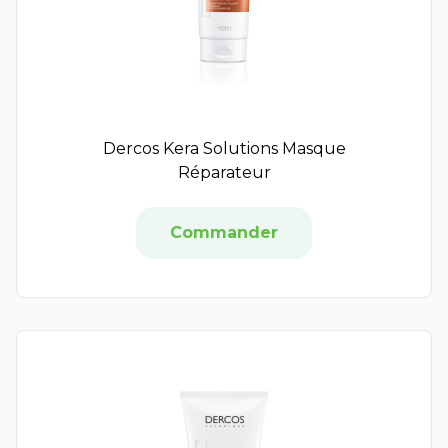
Neutraderm
Neutrogena
Rêve de Miel
Ozalys
Physiogel
Dercos Kera Solutions Masque
Respire
Réparateur
Rivadouce
Sensinol
GSK
Commander
Uriage
Biotherm Homme
Cicabiafine
Coderma
Hyaluron-Filler
Laino
Lierac
Nuxuriance Ultra