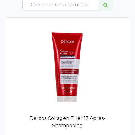
Cattier
Dercos
Ducray
Furterer
Sublime Curl
Triphasic
Hei Poa
Klorane
La Rosée
Lazartigue
Les Secrets de Loly
Luxeol
Luxéol Épaississant​
Melvita
Natessance
Dercos Collagen Filler 17 Après-
Nuxe
Shampooing
Phyto