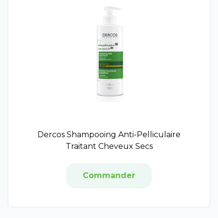
Iana
Immubio
Monin Chanteaud
Yunova
Mag 2
Ides Pharma
Sicobel
Phytostandard
Protifast
BIOpreventis
Cys-Control
Dercos Shampooing Anti-Pelliculaire
Traitant Cheveux Secs
Besins Healthcare
Code
Physionorm
Commander
Menarini
Sérélys
Uberti