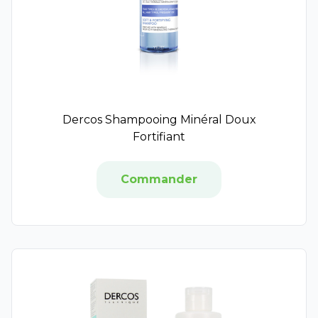
Pionneau
Limicol
Dulcis Health Science
VISUfarma
GrimberG
Evidency Lab
Arkoroyal
Dercos Shampooing Minéral Doux
Berocca
Fortifiant
Bion 3
Biostime
Commander
Centrum
Énerginat
Feel Pure
Nelsons
Guigoz
Isoxan
Modilac