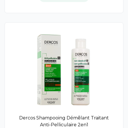
Ortis
Osmoz
DB Pharma
Petit Chêne
Phyto-Actif
Probiolog
Laboratoires Quinton
Mediolanum
Rennie
Ricqles
UPSA
Vecteur Santé
Yalacta
Procter et Gamble
Nurilia
Bivea Medical
Dercos Shampooing Démêlant Traitant
Natalben
Anti-Pelliculaire 2en1
Procare Health France