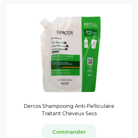
Audistim
Belloc
Boiron
Calmosine
Laboratoire Jolly-Jatel
Eupeptis
Opella
Eau des Carmes Boyer
Alfasigma
Euphytose
Ipsen
Granions Kid
Nutriclem
Dercos Shampooing Anti-Pelliculaire
Melisana Pharma
Traitant Cheveux Secs
Hifas da Terra
Norgine
Nestlé
Commander