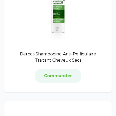
Jouvence de l'Abbé Soury
Biocodex
Valbiotis
Veinoflux
Vitaflor
Mayoly
Pharmacov
Chondro-Aid
Dercos Shampooing Anti-Pelliculaire
Chondrostéo
Traitant Cheveux Secs
Colpropur
Curcumaxx
Commander
Eafit
Tilman
Synphonat
Décontractant Musculaire
Harmoline
Holistica