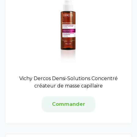
Vinopure
Dodie
Autre
Elsie Santé
Enoliss
Filorga NCEF
Jacadi
Kneipp
Bio Nutrisanté
Panda Tea
Vichy Dercos Densi-Solutions Concentré
Néovadiol
créateur de masse capillaire
Biology
Biosynex
Commander
Compeed
Dr Herma
Keracnyl
LaCabine