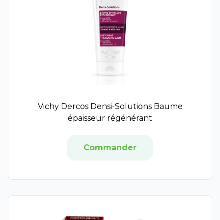
SkinCeuticals
Avène
Biotherm
BT Cosmetics
Elancyl
Jonzac
Patyka
Pin Up Secret
Vichy Dercos Densi-Solutions Baume
Rogé Cavaillès
épaisseur régénérant
Somatoline Cosmetic
Garancia
Gifrer
Commander
Lehning
Arkopharma
A-Derma
Exomega Control
Cicalfate