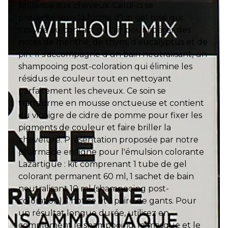
brillance aux cheveux. Celui-ci se
présente sous la forme d'un gel rosé qui
s'oxyde au contact de l'air pour libérer des
notes de menthe, de thym, d'eucalyptus et de
pin. Il s'accompagne d'un bain neutralisant, un
shampooing post-coloration qui élimine les
résidus de couleur tout en nettoyant
parfaitement les cheveux. Ce soin se
transforme en mousse onctueuse et contient
du vinaigre de cidre de pomme pour fixer les
pigments de couleur et faire briller la
chevelure. Présentation proposée par notre
pharmacie en ligne pour l'émulsion colorante
Lazartigue : kit comprenant 1 tube de gel
colorant permanent 60 ml, 1 sachet de bain
neutralisant 10 ml (shampooing post-
coloration), 1 notice et 1 paire de gants. Pour
un résultat longue durée, utilisez en
complément le shampooing, le masque et le