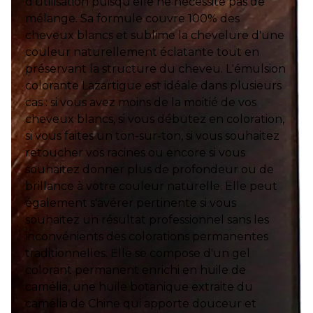
d'utilisation puisqu'elle ne nécessite pas de
mélange. Sa formule couvre 100% des
cheveux blancs et sublime la chevelure d'une
couleur naturellement éclatante tout en
préservant la structure du cheveu. L'émulsion
colorante Lazartigue est idéale dans plusieurs
cas : si vous avez moins de la moitié de vos
cheveux blancs, si vous débutez en coloration,
si vous faites un ton-sur-ton, si vous souhaitez
retoucher vos racines ou encore si vous
souhaitez donner plus de profondeur ou de
brillance à votre couleur naturelle. Elle peut
également s'avérer pertinente si​ vous
souhaitez un résultat professionnel sans les
inconvénients des colorations permanentes
traditionnelles. Elle se compose d'un gel
colorant permanent enrichi en huile de
camélia, une huile botanique extraite du
camélia de Chine qui apporte douceur et