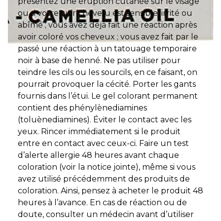
présentez une éruption cutanée sur le visage
ou si votre cuir chevelu est sensible, irrité ou
abîmé ; vous avez déjà fait une réaction après
avoir coloré vos cheveux ; vous avez fait par le
passé une réaction à un tatouage temporaire
noir à base de henné. Ne pas utiliser pour
teindre les cils ou les sourcils, en ce faisant, on
pourrait provoquer la cécité. Porter les gants
fournis dans l’étui. Le gel colorant permanent
contient des phénylènediamines
(toluènediamines). Éviter le contact avec les
yeux. Rincer immédiatement si le produit
entre en contact avec ceux-ci. Faire un test
d’alerte allergie 48 heures avant chaque
coloration (voir la notice jointe), même si vous
avez utilisé précédemment des produits de
coloration. Ainsi, pensez à acheter le produit 48
heures à l’avance. En cas de réaction ou de
doute, consulter un médecin avant d’utiliser