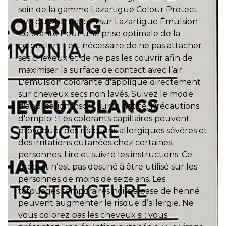
soin de la gamme Lazartigue Colour Protect.
Avis du pharmacien sur Lazartigue Émulsion
Colorante Pour une prise optimale de la
coloration, il est nécessaire de ne pas attacher
ses cheveux et de ne pas les couvrir afin de
maximiser la surface de contact avec l’air.
L'émulsion colorante d'applique directement
sur cheveux secs non lavés. Suivez le mode
d'application inscrit sur la notice. Précautions
d'emploi : Les colorants capillaires peuvent
provoquer des réactions allergiques sévères et
des irritations cutanées chez certaines
personnes. Lire et suivre les instructions. Ce
produit n’est pas destiné à être utilisé sur les
personnes de moins de seize ans. Les
tatouages temporaires noirs à base de henné
peuvent augmenter le risque d’allergie. Ne
vous colorez pas les cheveux si : vous