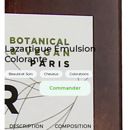
Lazartigue Émulsion
Colorante
Beauté et Soin
Cheveux
Colorations
Commander
DESCRIPTION
COMPOSITION