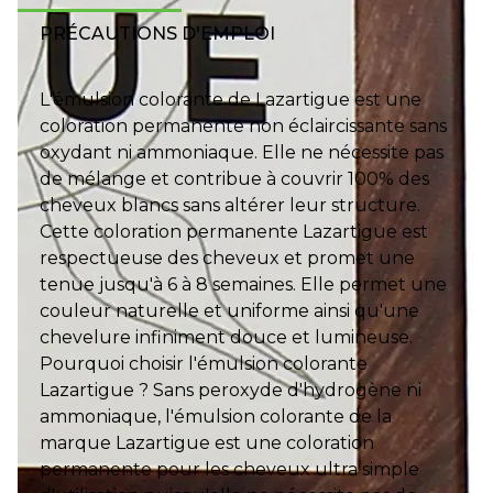
PRÉCAUTIONS D'EMPLOI
L'émulsion colorante de Lazartigue est une
coloration permanente non éclaircissante sans
oxydant ni ammoniaque. Elle ne nécessite pas
de mélange et contribue à couvrir 100% des
cheveux blancs sans altérer leur structure.
Cette coloration permanente Lazartigue est
respectueuse des cheveux et promet une
tenue jusqu'à 6 à 8 semaines. Elle permet une
couleur naturelle et uniforme ainsi qu'une
chevelure infiniment douce et lumineuse.
Pourquoi choisir l'émulsion colorante
Lazartigue ? Sans peroxyde d'hydrogène ni
ammoniaque, l'émulsion colorante de la
marque Lazartigue est une coloration
permanente pour les cheveux ultra simple