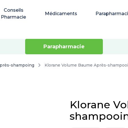
Conseils
Médicaments
Parapharmac
Pharmacie
Parapharmacie
près-shampoing
Klorane Volume Baume Après-shampooin
Klorane V
shampooin