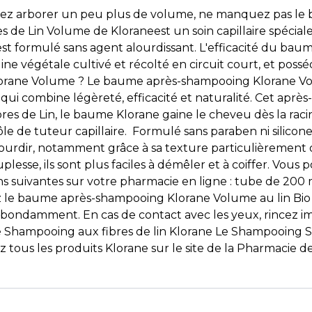
eriez arborer un peu plus de volume, ne manquez pas l
de Lin Volume de Kloraneest un soin capillaire spéciale
est formulé sans agent alourdissant. L'efficacité du b
origine végétale cultivé et récolté en circuit court, et po
Klorane Volume ? Le baume après-shampooing Klorane Volu
qui combine légèreté, efficacité et naturalité. Cet ap
es de Lin, le baume Klorane gaine le cheveu dès la raci
le de tuteur capillaire. Formulé sans paraben ni silico
rdir, notamment grâce à sa texture particulièrement onc
plesse, ils sont plus faciles à démêler et à coiffer. Vo
ns suivantes sur votre pharmacie en ligne : tube de 200
e baume après-shampooing Klorane Volume au lin Bio sur
z abondamment. En cas de contact avec les yeux, rincez
e Shampooing aux fibres de lin Klorane Le Shampooing S
tous les produits Klorane sur le site de la Pharmacie de