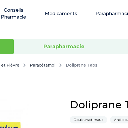
Conseils
Médicaments
Parapharmac
Pharmacie
Parapharmacie
 et Fièvre
Paracétamol
Doliprane Tabs
Doliprane 
Douleurs et maux
Anti-dou