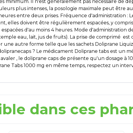
s minimum. Il n'est généralement pas nécessaire de dépa
leurs plus intenses, la posologie maximale peut être au
 heures entre deux prises. Fréquence d'administration : L
fant, elles doivent être régulièrement espacées, y compris
re espacées d'au moins 4 heures. Mode d'administration de
xemple eau, lait, jus de fruits). La prise de comprimé es
ser une autre forme telle que les sachets Doliprane Liqu
e dolipranecaps ? Le médicament Doliprane tabs est un 
aler , le doliprane caps de présente qu'un dosage à 
prane Tabs 1000 mg en même temps, respectez un inter
ible dans ces pha