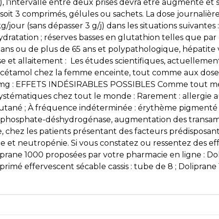
in), l'intervalle entre deux prises devra être augmenté e
soit 3 comprimés, gélules ou sachets. La dose journalièr
/jour (sans dépasser 3 g/j) dans les situations suivantes :
dratation ; réserves basses en glutathion telles que pa
ans ou de plus de 65 ans et polypathologique, hépatite 
se et allaitement : Les études scientifiques, actuellemen
paracétamol chez la femme enceinte, tout comme aux dose
000 mg : EFFETS INDÉSIRABLES POSSIBLES Comme tout mé
s systématiques chez tout le monde : Rarement : allergie
utané ; À fréquence indéterminée : érythème pigmenté 
-6-phosphate-déshydrogénase, augmentation des transamin
chez les patients présentant des facteurs prédisposant 
t neutropénie. Si vous constatez ou ressentez des effet
iprane 1000 proposées par votre pharmacie en ligne : Do
mé effervescent sécable cassis : tube de 8 ; Doliprane 1