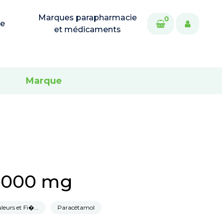
Marques parapharmacie
0
ie
et médicaments
Marque
 1000 mg
leurs et Fi�...
Paracétamol