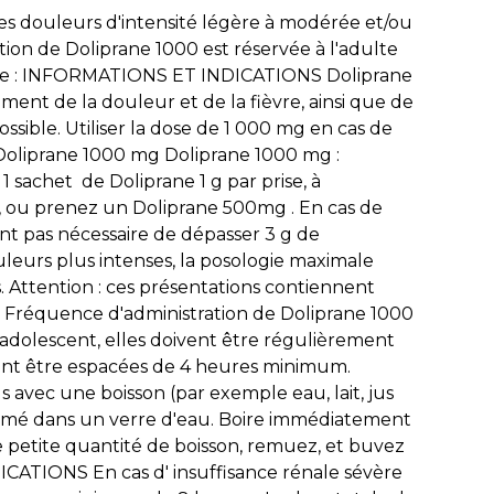
s douleurs d'intensité légère à modérée et/ou
ation de Doliprane 1000 est réservée à l'adulte
fièvre : INFORMATIONS ET INDICATIONS Doliprane
ent de la douleur et de la fièvre, ainsi que de
possible. Utiliser la dose de 1 000 mg en cas de
Doliprane 1000 mg Doliprane 1000 mg :
achet de Doliprane 1 g par prise, à
, ou prenez un Doliprane 500mg . En cas de
nt pas nécessaire de dépasser 3 g de
leurs plus intenses, la posologie maximale
. Attention : ces présentations contiennent
ge. Fréquence d'administration de Doliprane 1000
 l'adolescent, elles doivent être régulièrement
ivent être espacées de 4 heures minimum.
s avec une boisson (par exemple eau, lait, jus
primé dans un verre d'eau. Boire immédiatement
e petite quantité de boisson, remuez, et buvez
ATIONS En cas d' insuffisance rénale sévère