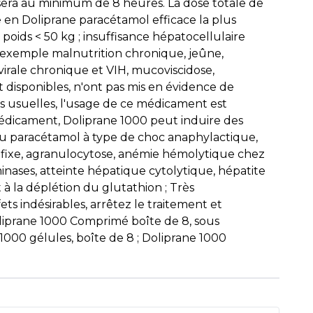
t sera au minimum de 8 heures. La dose totale de
e en Doliprane paracétamol efficace la plus
 poids < 50 kg ; insuffisance hépatocellulaire
r exemple malnutrition chronique, jeûne,
virale chronique et VIH, mucoviscidose,
t disponibles, n'ont pas mis en évidence de
s usuelles, l'usage de ce médicament est
dicament, Doliprane 1000 peut induire des
 au paracétamol à type de choc anaphylactique,
fixe, agranulocytose, anémie hémolytique chez
ases, atteinte hépatique cytolytique, hépatite
à la déplétion du glutathion ; Très
s indésirables, arrêtez le traitement et
liprane 1000 Comprimé boîte de 8, sous
000 gélules, boîte de 8 ; Doliprane 1000