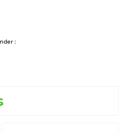
nder :
s