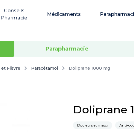
Conseils
Médicaments
Parapharmac
Pharmacie
Parapharmacie
 et Fièvre
Paracétamol
Doliprane 1000 mg
Doliprane
Douleurs et maux
Anti-dou