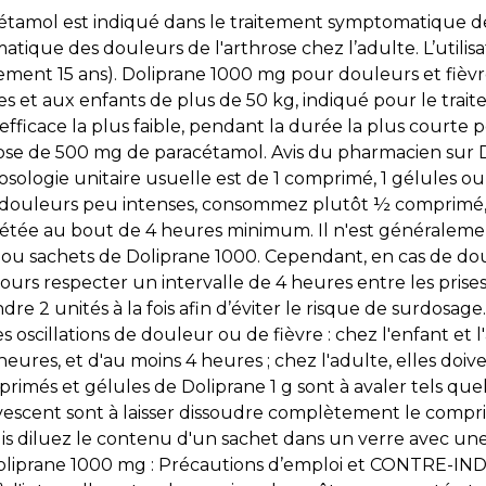
tamol est indiqué dans le traitement symptomatique de
atique des douleurs de l'arthrose chez l’adulte. L’utilis
ativement 15 ans). Doliprane 1000 mg pour douleurs et 
t aux enfants de plus de 50 kg, indiqué pour le traitem
se efficace la plus faible, pendant la durée la plus courte 
ose de 500 mg de paracétamol. Avis du pharmacien sur 
e unitaire usuelle est de 1 comprimé, 1 gélules ou 1 s
de douleurs peu intenses, consommez plutôt ½ comprimé
épétée au bout de 4 heures minimum. Il n'est généraleme
s ou sachets de Doliprane 1000. Cependant, en cas de dou
urs respecter un intervalle de 4 heures entre les prises
re 2 unités à la fois afin d’éviter le risque de surdosa
s oscillations de douleur ou de fièvre : chez l'enfant et
 heures, et d'au moins 4 heures ; chez l'adulte, elles do
imés et gélules de Doliprane 1 g sont à avaler tels quel
ervescent sont à laisser dissoudre complètement le com
uis diluez le contenu d'un sachet dans un verre avec un
iprane 1000 mg : Précautions d’emploi et CONTRE-INDIC