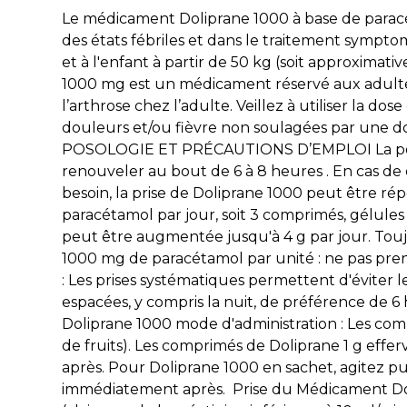
Le médicament Doliprane 1000 à base de paracé
des états fébriles et dans le traitement symptom
et à l'enfant à partir de 50 kg (soit approxim
1000 mg est un médicament réservé aux adultes e
l’arthrose chez l’adulte. Veillez à utiliser la do
douleurs et/ou fièvre non soulagées par une d
POSOLOGIE ET PRÉCAUTIONS D’EMPLOI La posologi
renouveler au bout de 6 à 8 heures . En cas 
besoin, la prise de Doliprane 1000 peut être r
paracétamol par jour, soit 3 comprimés, gélule
peut être augmentée jusqu'à 4 g par jour. Toujo
1000 mg de paracétamol par unité : ne pas prend
: Les prises systématiques permettent d'éviter le
espacées, y compris la nuit, de préférence de 6
Doliprane 1000 mode d'administration : Les compr
de fruits). Les comprimés de Doliprane 1 g eff
après. Pour Doliprane 1000 en sachet, agitez p
immédiatement après. Prise du Médicament Dol