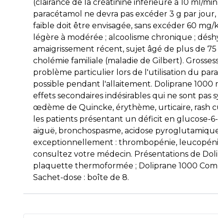
(clairance de la créatinine inférieure à 10 ml/m
paracétamol ne devra pas excéder 3 g par jour, 
faible doit être envisagée, sans excéder 60 mg/kg
légère à modérée ; alcoolisme chronique ; déshy
amaigrissement récent, sujet âgé de plus de 75 
cholémie familiale (maladie de Gilbert). Grosses
problème particulier lors de l'utilisation du 
possible pendant l'allaitement. Doliprane 1
effets secondaires indésirables qui ne sont pa
œdème de Quincke, érythème, urticaire, rash c
les patients présentant un déficit en glucose
aiguë, bronchospasme, acidose pyroglutamique, 
exceptionnellement : thrombopénie, leucopénie e
consultez votre médecin. Présentations de Dol
plaquette thermoformée ; Doliprane 1000 Compri
Sachet-dose : boîte de 8.