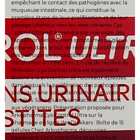
empêchant le contact des pathogènes avec la
muqueuse intestinale, ce qui constitue la
première étape de leur prolifération et de leur
passage ultérieur vers les voies urinaires. Cys-
Control Ultra est à prendre par voie orale, dès
l'apparition des premiers symptômes de gênes
urinaires, dans le but de réduire la prolifération
des pathogènes susceptibles de se
transformer en infections. En cas de récidive de
l'infection, Cys-Control Ultra est également
destiné à la prévention de nouveaux épisodes
dans lesquels la prolifération des pathogènes
provoque une nouvelle infection des voies
urinaires. Sans gluten, sans lactose, convient
aux végétariens. Présentation proposée pour
Arkopharma Cys-Control Ultra sur la
pharmacie en ligne des Drakkars : Boîte de 15
gélules Chez Arkopharma, découvrez
également Cys-Control Fort et sa formule