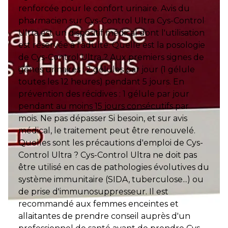
renforcée pour le confort urinaire. Avis du
pharmacien sur Cys-Control Ultra Cys-Control
Ultra est un dispositif médical dont l'utilisation
est réservée à l'adulte. Quelle est la posologie
de Cys-Control Ultra ? Aux premiers signes de
gênes urinaires : 2 gélules par jour (1 gélule
toutes les 12 heures) pendant 5 jours. En
prévention des récidives : 1 gélule par jour
pendant au moins 15 jours consécutifs par
mois. Ne pas dépasser Si besoin, et sur avis
médical, le traitement peut être renouvelé.
Quelles sont les précautions d'emploi de Cys-
Control Ultra ? Cys-Control Ultra ne doit pas
être utilisé en cas de pathologies évolutives du
système immunitaire (SIDA, tuberculose...) ou
de prise d'immunosuppresseur. Il est
recommandé aux femmes enceintes et
allaitantes de prendre conseil auprès d'un