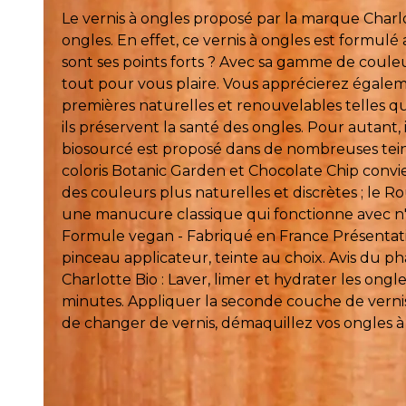
Le vernis à ongles proposé par la marque Charl
ongles. En effet, ce vernis à ongles est formulé 
sont ses points forts ? Avec sa gamme de couleur
tout pour vous plaire. Vous apprécierez égalem
premières naturelles et renouvelables telles qu
ils préservent la santé des ongles. Pour autant,
biosourcé est proposé dans de nombreuses teintes
coloris Botanic Garden et Chocolate Chip convie
des couleurs plus naturelles et discrètes ; le 
une manucure classique qui fonctionne avec n'im
Formule vegan - Fabriqué en France Présentatio
pinceau applicateur, teinte au choix. Avis du p
Charlotte Bio : Laver, limer et hydrater les ong
minutes. Appliquer la seconde couche de vernis
de changer de vernis, démaquillez vos ongles à l