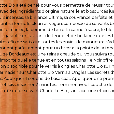
otte Bio a été pensé pour vous permettre de réussir to
avec des ingrédients d'origine naturelle et biosourcés jus
s intenses, sa brillance ultime, sa couvrance parfaite et
ent sa formule clean et vegan, composée de solvants bio
e le manioc, la pomme de terre, la canne à sucre, le blé 
 ils garantissent autant de tenue et de brillance que les
 afin de satisfaire toutes les envies de manucure, s'adapt
nnent parfaitement pour un hiver à la pointe de la tend
Rouge Bordeaux est une teinte chaude qui vous suivra tou
porte quelle tenue et en toutes saisons ; le Noir offre
n disponible pour le vernis à ongles Charlotte Bio sur n
harmacien sur Charlotte Bio Vernis à Ongles Les secrets 
les. Appliquer 1 couche de base coat. Appliquer une prem
 et laisser sécher 2 minutes. Terminer avec 1 couche de 
'aide du dissolvant Charlotte Bio , sans acétone et bioso