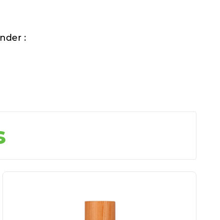
nder :
s