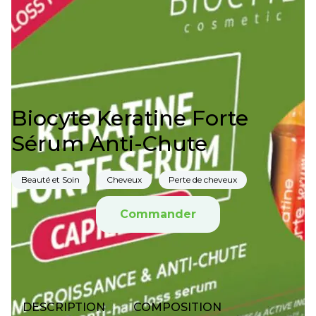
Biocyte Keratine Forte
Sérum Anti-Chute
Beauté et Soin
Cheveux
Perte de cheveux
Commander
DESCRIPTION
COMPOSITION