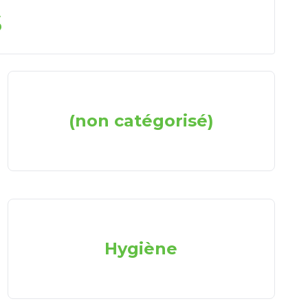
s
(non catégorisé)
Hygiène