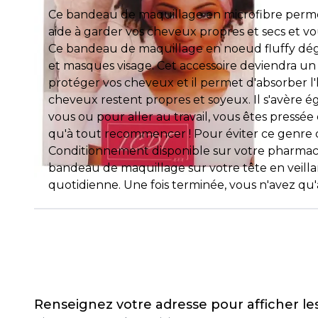
Ce bandeau de maquillage en microfibre permet d
aide à garder vos cheveux propres et secs et v
Ce bandeau de maquillage en noeud fluffy dégag
et masques visage. Cet accessoire deviendra un
protéger vos cheveux et il permet d'absorber
cheveux restent propres et soyeux. Il s'avère 
vous ou pour aller au travail, vous êtes pressée
qu'à tout recommencer ! Pour éviter ce genre
Conditionnement disponible sur votre pharmaci
bandeau de maquillage sur votre tête en veill
quotidienne. Une fois terminée, vous n'avez qu'à 
Renseignez votre adresse pour afficher l