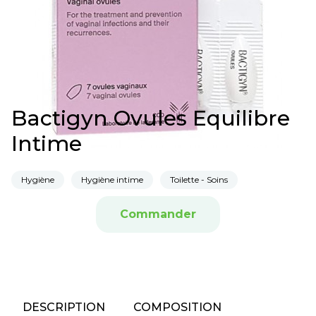
Bactigyn Ovules Equilibre
Intime
Hygiène
Hygiène intime
Toilette - Soins
Commander
DESCRIPTION
COMPOSITION