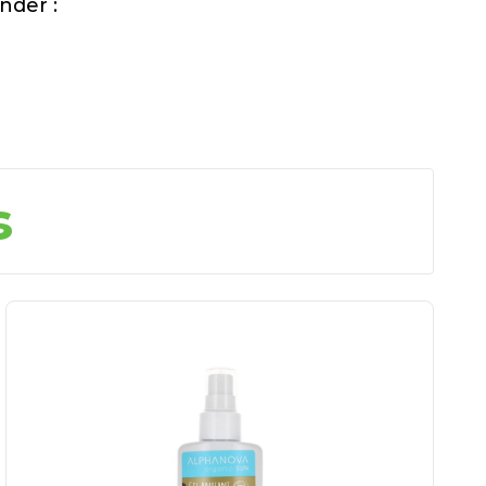
nder :
s