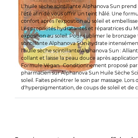
L'huile sèche scintillante Alphanova Sun prend 
l'été afin de vous offrir un teint hâlé. Une for
confort après l'exposition au soleil et embellis
Les propriétés hydratantes et réparatrices du 
exposition au soleil. Pour sublimer le bronzage t
scintillante Alphanova Sun hydrate intensément
l'huile sèche scintillante Alphanova Sun : Allian
collant et laisse la peau douce après application.
Formule Végan. Conditionnement proposé par vo
pharmacien sur Alphanova Sun Huile Sèche Scint
soleil. Faites pénétrer le soin par massage. Lors d
d'hyperpigmentation, de coups de soleil et de c