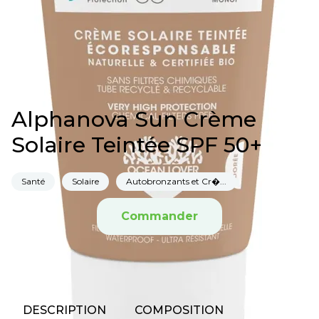
Alphanova Sun Crème
Solaire Teintée SPF 50+
Santé
Solaire
Autobronzants et Cr�...
Commander
DESCRIPTION
COMPOSITION