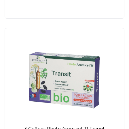
3 Chênes Phyto Aromicell'R Transit