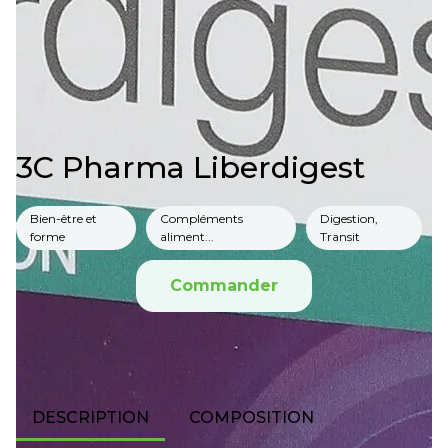
3C Pharma Liberdigest
Bien-être et
Compléments
Digestion,
forme
aliment...
Transit
Commander
DESCRIPTION
COMPOSITION