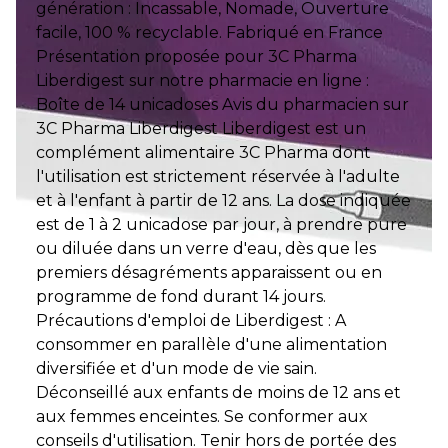
génération : Incassable, Nomade, Ouverture
facile, 100 % recyclable. Fabriqué en France
Présentation proposée pour 3C Pharma
Liberdigest sur notre pharmacie en ligne :
Boîte de 14 unicadoses Avis du pharmacien sur
3C Pharma Liberdigest Liberdigest est un
complément alimentaire 3C Pharma dont
l'utilisation est strictement réservée à l'adulte
et à l'enfant à partir de 12 ans. La dose indiquée
est de 1 à 2 unicadose par jour, à prendre pure
ou diluée dans un verre d'eau, dès que les
premiers désagréments apparaissent ou en
programme de fond durant 14 jours.
Précautions d'emploi de Liberdigest : A
consommer en parallèle d'une alimentation
diversifiée et d'un mode de vie sain.
Déconseillé aux enfants de moins de 12 ans et
aux femmes enceintes. Se conformer aux
conseils d'utilisation. Tenir hors de portée des