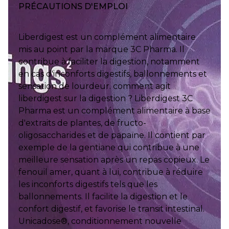
PRÉCAUTIONS D'EMPLOI
Liberdigest est un complément alimentaire
mis au point par la marque 3C Pharma. Il
contribue à faciliter la digestion, notamment
en cas d'inconforts digestifs, ballonnements et
sensation de lourdeur. comment agit
liberdigest sur la digestion ? Liberdigest 3C
Pharma est un complément alimentaire à base
d'extraits de plantes, de fructo-
oligosaccharides et de papaïne. Il contient par
exemple de la gentiane qui contribue à une
meilleure sensation après un repas copieux. Le
fenouil amer, quant à lui, contribue à réduire
les inconforts digestifs tels que les
ballonnements. Il facilite la digestion et le
confort digestif, et favorise le transit intestinal.
Unicadose®, conditionnement nouvelle