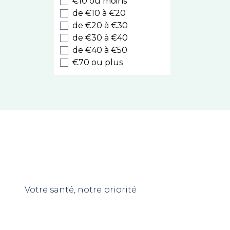
€10 ou moins
Luxeol
de €10 à €20
Style
de €20 à €30
de €30 à €40
Cooper
de €40 à €50
Nodé
€70 ou plus
Caudalie
Kelual
Eucerin
La Roche Posay
Melvita
Nuxe Hair
Prodigieux
Sublime Curl
Nuxuriance Ultra
Avène
Votre santé, notre priorité
Rêve de Miel
Somatoline Cosmetic
Biotherm