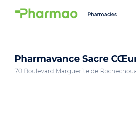
Pharmacies
Pharmavance Sacre CŒu
70 Boulevard Marguerite de Rochechouar