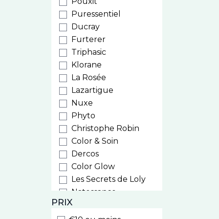
Pouxit
Puressentiel
Ducray
Furterer
Triphasic
Klorane
La Rosée
Lazartigue
Nuxe
Phyto
Christophe Robin
Color & Soin
Dercos
Color Glow
Les Secrets de Loly
Natessance
PRIX
Weleda
Biocyte