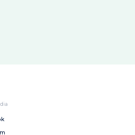
dia
ok
am