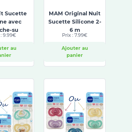
t Sucette
MAM Original Nuit
one avec
Sucette Silicone 2-
ache-su
6 m
 :
9.99€
Prix :
7.99€
uter au
Ajouter au
anier
panier