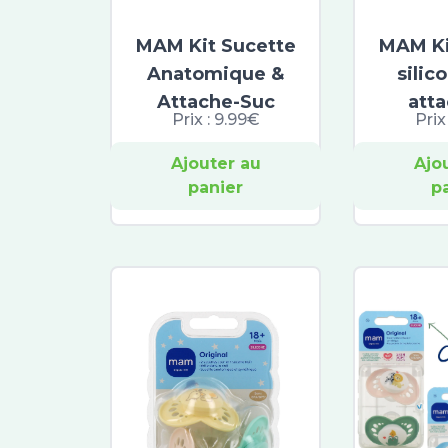
MAM Kit Sucette
MAM Ki
Anatomique &
silic
Attache-Suc
att
Prix :
9.99€
Prix
Ajouter au
Ajo
panier
p