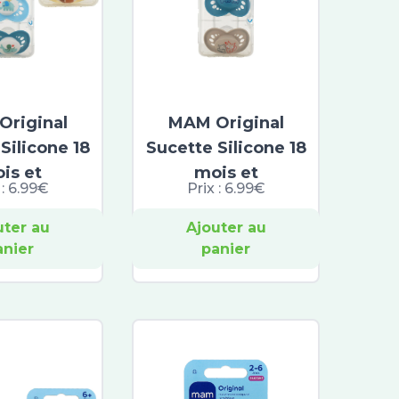
riginal
MAM Original
Silicone 18
Sucette Silicone 18
is et
mois et
 :
6.99€
Prix :
6.99€
uter au
Ajouter au
anier
panier