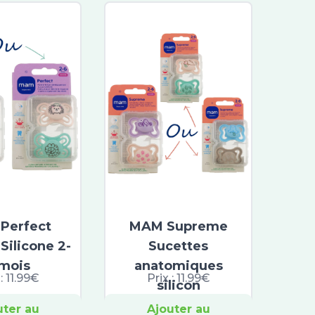
Perfect
MAM Supreme
Silicone 2-
Sucettes
mois
anatomiques
 :
11.99€
Prix :
11.99€
silicon
uter au
Ajouter au