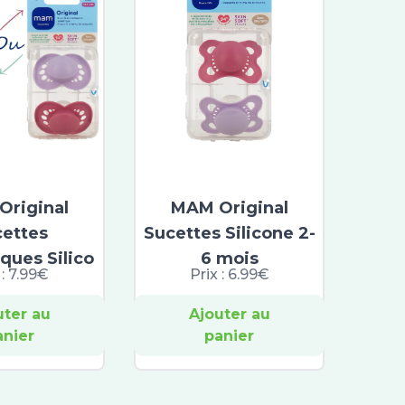
riginal
MAM Original
cettes
Sucettes Silicone 2-
ques Silico
6 mois
 :
7.99€
Prix :
6.99€
uter au
Ajouter au
anier
panier