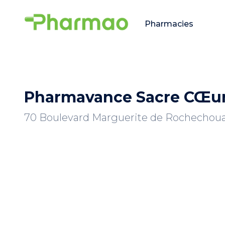
Pharmacies
Pharmavance Sacre CŒu
70 Boulevard Marguerite de Rochechouar