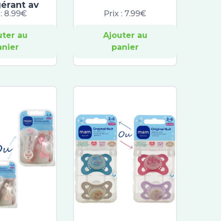
gérant av
 :
8.99€
Prix :
7.99€
uter au
Ajouter au
anier
panier