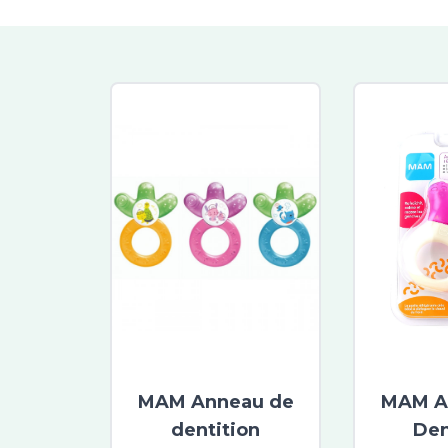
MAM Anneau de
MAM A
dentition
Den