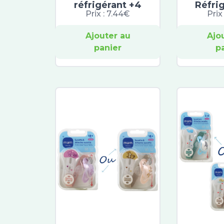
réfrigérant +4
Réfri
Prix :
7.44€
Prix
Ajouter au
Ajo
panier
p