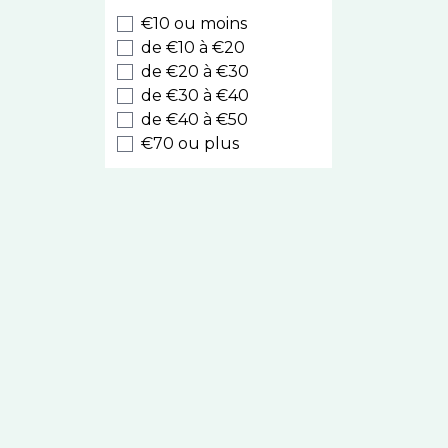
Biocyte
€10 ou moins
Luxeol
de €10 à €20
Style
de €20 à €30
de €30 à €40
Cooper
de €40 à €50
Nodé
€70 ou plus
Caudalie
Kelual
Eucerin
La Roche Posay
Melvita
Nuxe Hair
Prodigieux
Sublime Curl
Nuxuriance Ultra
Avène
Rêve de Miel
Somatoline Cosmetic