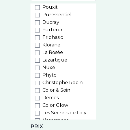
Pouxit
Puressentiel
Ducray
Furterer
Triphasic
Klorane
La Rosée
Lazartigue
Nuxe
Phyto
Christophe Robin
Color & Soin
Dercos
Color Glow
Les Secrets de Loly
Natessance
PRIX
Weleda