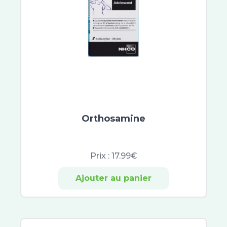
Asepta
Ictyane
Melascreen
Garancia
Lipikar
Mavala
MKL Green Nature
Roger et Gallet
Scholl
Orthosamine
Topialyse
Urgo Filmogel
Urgo
Prix :
17.99€
Uriage
Excilor
Ajouter au panier
Xerial
Akileïne
Beesline
CeraVe