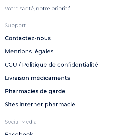
Ladrôme
Votre santé, notre priorité
Vicks
Phytosun Aroms
Phytovex
Support
Phytoxil
Contactez-nous
Aromaforce
Puressentiel Respiratoire
Mentions légales
Élerté
CGU / Politique de confidentialité
Zarbeil
Azinc
Livraison médicaments
Eafit Minceur Active
Arkopharma
Pharmacies de garde
Arkorelax
Biotechnie
Sites internet pharmacie
Euphytose
Mag 2
Social Media
Boiron
Facebook