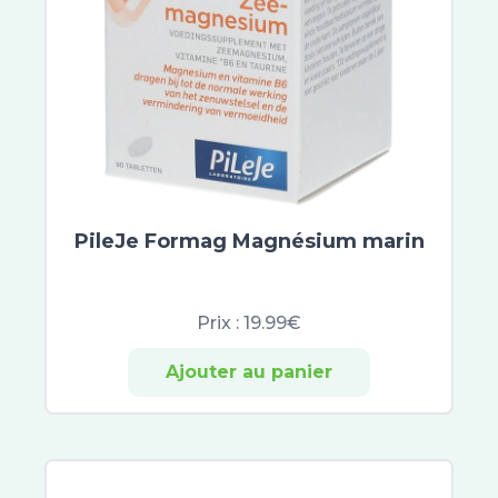
Time-Filler
Prodigieuse Boost
Néovadiol
Hydrabio
Vinoclean
Saint-Gervais Mont Blanc
Argiletz
VinoHydra
DermoPure
PileJe Formag Magnésium marin
Biotherm Blue Therapy
Resveratrol Lift
Global-Repair
Prix :
19.99€
Filorga NCEF
Ajouter au panier
Granions
Merveillance Lift
Aquaphor
Carmex
Dermophil