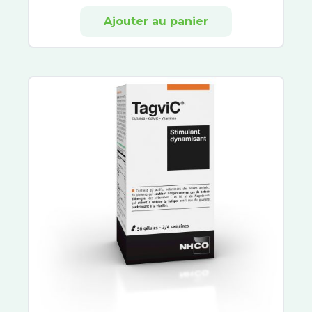
3C Pharma
Ajouter au panier
Aboca
Alvityl
Arkofluides
Circulymphe
Veinoflux
Arkogélules
Chondrostéo
Laboratoire Dissolvurol
Décontractant Musculaire
PiLeJe
Pranarom
Cys-Control
Biocodex
Symbiosys
Belloc
Calmosine