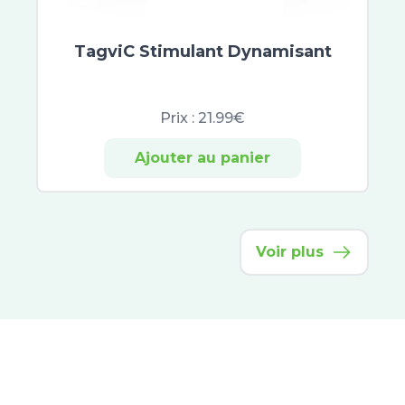
Opella
Alfasigma
TagviC Stimulant Dynamisant
Herbesan
Bio Nutrisanté
Rennie
Prix :
21.99€
Ricqles
UPSA
Ajouter au panier
Vitaflor
Yalacta
Majorelle
Natalben
Voir plus
Perrigo
Besins Healthcare
Immubio
Sérélys
Actirub
Humer