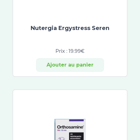
Atoderm
Cicabio
Bayer
CicaManuka
Nutergia Ergystress Seren
Cicaplast
Dexyane
Prix :
19.99€
Sensinol
Elastoplast
Ajouter au panier
IBSA
Effaclar
Neutrogena
Lactibiane
Cicavit+
Sebiaclear
Topicrem
B Com Bio
Cicabiafine