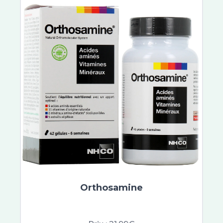
Etiaxil
Aragan
Vinotherapist
Galderma
Dexeryl
Embryolisse
Very Rose
Buccotherm
Quies
Biotherm Homme
Merck
Lierac
Nobacter
Vichy
Orthosamine
Saugella
Erborian
Filorga