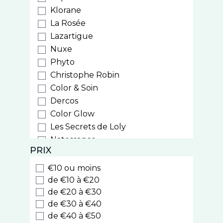
Klorane
La Rosée
Lazartigue
Nuxe
Phyto
Christophe Robin
Color & Soin
Dercos
Color Glow
Les Secrets de Loly
Natessance
PRIX
Weleda
Biocyte
€10 ou moins
Luxeol
de €10 à €20
Style
de €20 à €30
de €30 à €40
Cooper
de €40 à €50
Nodé