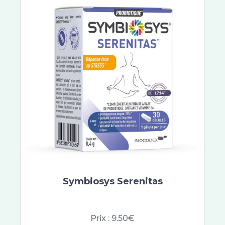
Vaseline
RESCUE®
Rogé Cavaillès
Aqualia
Lashilé Beauty
Superdiet
NHCO
Solgar
Doriance
Jaldes
Phytobronz
Manhaé
Nat & Form
Symbiosys Serenitas
Naturactive
Nutergia
Santé Verte
Prix :
9.50€
Synactifs