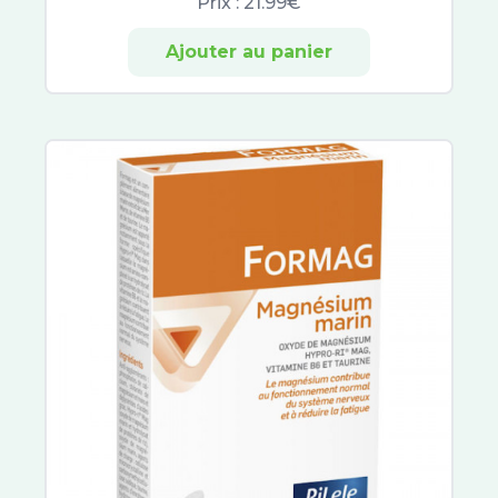
Prix :
21.99€
Hydraphase
Sensifine
Ajouter au panier
Talika
Toleriane
Lovren
Dermablend
Liftactiv
Solinotes
Nuxe Sun
Musc Intime
Patyka
Biology
Avène Cleanance
Sébium
ACM
Vinopure
Compeed