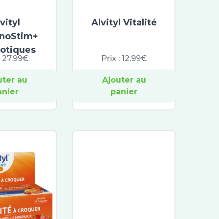
vityl
Alvityl Vitalité
noStim+
iotiques
:
27.99€
Prix :
12.99€
uter au
Ajouter au
anier
panier