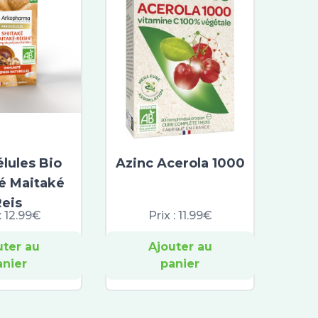
lules Bio
Azinc Acerola 1000
ké Maitaké
Reis
:
12.99€
Prix :
11.99€
uter au
Ajouter au
anier
panier