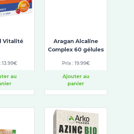
l Vitalité
Aragan Alcaline
Complex 60 gélules
:
13.99€
Prix :
19.99€
uter au
Ajouter au
anier
panier