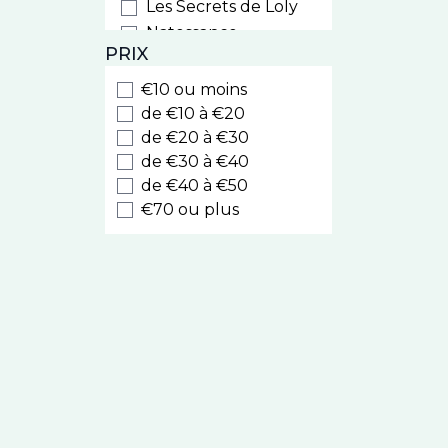
Les Secrets de Loly
Natessance
PRIX
Weleda
Biocyte
€10 ou moins
Luxeol
de €10 à €20
Style
de €20 à €30
de €30 à €40
Cooper
de €40 à €50
Nodé
€70 ou plus
Caudalie
Kelual
Eucerin
La Roche Posay
Melvita
Nuxe Hair
Prodigieux
Sublime Curl
Nuxuriance Ultra
Avène