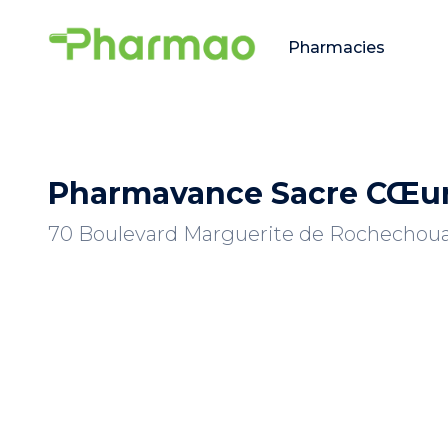
Pharmacies
Pharmavance Sacre CŒu
70 Boulevard Marguerite de Rochechouar