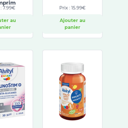
mprim
 :
7.99€
Prix :
15.99€
uter au
Ajouter au
anier
panier