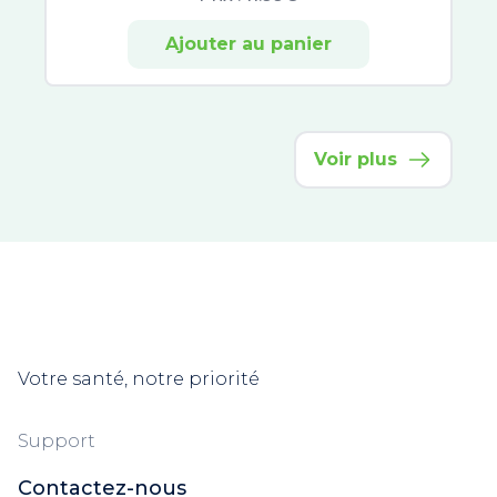
Hydraphase
Sensifine
Ajouter au panier
Talika
Toleriane
Lovren
Dermablend
Voir plus
Liftactiv
Solinotes
Nuxe Sun
Musc Intime
Patyka
Biology
Avène Cleanance
Votre santé, notre priorité
Sébium
ACM
Support
Vinopure
Compeed
Contactez-nous