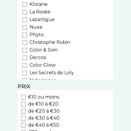
Klorane
La Rosée
Lazartigue
Nuxe
Phyto
Christophe Robin
Color & Soin
Dercos
Color Glow
Les Secrets de Loly
Natessance
PRIX
Weleda
Biocyte
€10 ou moins
Luxeol
de €10 à €20
Style
de €20 à €30
de €30 à €40
Cooper
de €40 à €50
Nodé