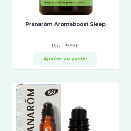
Atoderm
Cicabio
Bayer
CicaManuka
Pranarôm Aromaboost Sleep
Cicaplast
Dexyane
Prix :
19.99€
Sensinol
Elastoplast
Ajouter au panier
IBSA
Effaclar
Neutrogena
Lactibiane
Cicavit+
Sebiaclear
Topicrem
B Com Bio
Cicabiafine
Asepta