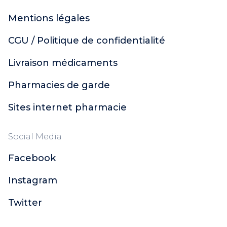
Keracnyl
Omega Pharma
Mentions légales
Jonzac
CGU / Politique de confidentialité
Jowaé
Alliance Pharma
Livraison médicaments
SkinCeuticals
SVR
Pharmacies de garde
Hyséac
Sites internet pharmacie
Capital Soleil
Normaderm
Pigmentbio
Social Media
Vinoperfect
Facebook
Eucerin Anti-Pigment
Aquasource
Instagram
Créaline
Hyaluron-Filler
Twitter
Oxygen-Glow
Time-Filler