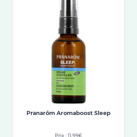
Etiaxil
Aragan
Vinotherapist
Galderma
Dexeryl
Embryolisse
Very Rose
Buccotherm
Quies
Biotherm Homme
Merck
Lierac
Nobacter
Vichy
Pranarôm Aromaboost Sleep
Saugella
Erborian
Filorga
Prix :
11.99€