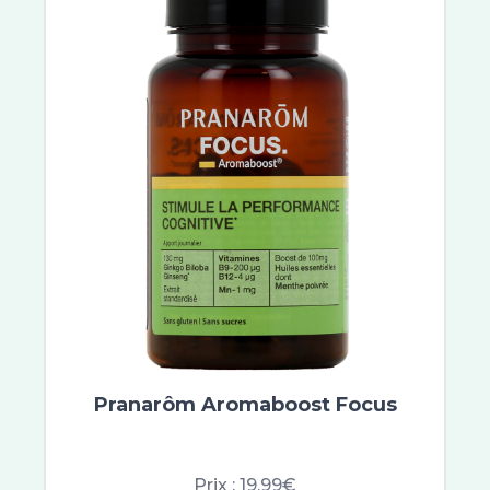
Etiaxil
Aragan
Vinotherapist
Galderma
Dexeryl
Embryolisse
Very Rose
Buccotherm
Quies
Biotherm Homme
Merck
Lierac
Nobacter
Vichy
Pranarôm Aromaboost Focus
Saugella
Erborian
Filorga
Prix :
19.99€