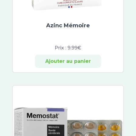
Atoderm
Cicabio
Bayer
CicaManuka
Azinc Mémoire
Cicaplast
Dexyane
Prix :
9.99€
Sensinol
Elastoplast
Ajouter au panier
IBSA
Effaclar
Neutrogena
Lactibiane
Cicavit+
Sebiaclear
Topicrem
B Com Bio
Cicabiafine
Asepta