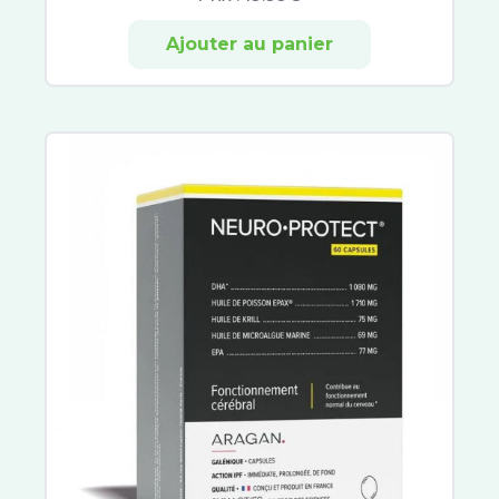
Hydraphase
Sensifine
Ajouter au panier
Talika
Toleriane
Lovren
Dermablend
Liftactiv
Solinotes
Nuxe Sun
Musc Intime
Patyka
Biology
Avène Cleanance
Sébium
ACM
Vinopure
Compeed