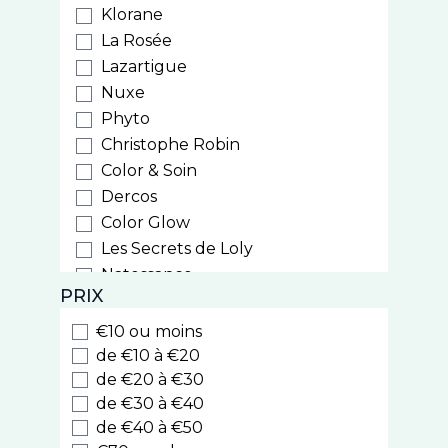
Klorane
La Rosée
Lazartigue
Nuxe
Phyto
Christophe Robin
Color & Soin
Dercos
Color Glow
Les Secrets de Loly
Natessance
PRIX
Weleda
Biocyte
€10 ou moins
Luxeol
de €10 à €20
Style
de €20 à €30
de €30 à €40
Cooper
de €40 à €50
Nodé