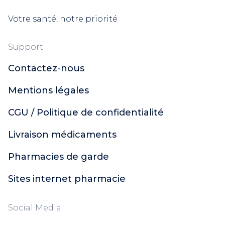
Prodigieuse Boost
Votre santé, notre priorité
Néovadiol
Hydrabio
Support
Vinoclean
Saint-Gervais Mont Blanc
Contactez-nous
Argiletz
Mentions légales
VinoHydra
DermoPure
CGU / Politique de confidentialité
Biotherm Blue Therapy
Resveratrol Lift
Livraison médicaments
Global-Repair
Filorga NCEF
Pharmacies de garde
Granions
Sites internet pharmacie
Merveillance Lift
Aquaphor
Social Media
Carmex
Dermophil