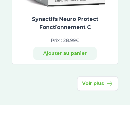
Keracnyl
Omega Pharma
Jonzac
Synactifs Neuro Protect
Jowaé
Fonctionnement C
Alliance Pharma
SkinCeuticals
Prix :
28.99€
SVR
Ajouter au panier
Hyséac
Capital Soleil
Normaderm
Pigmentbio
Voir plus
Vinoperfect
Eucerin Anti-Pigment
Aquasource
Créaline
Hyaluron-Filler
Oxygen-Glow
Time-Filler