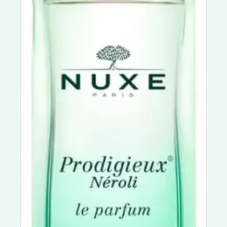
Omega Pharma
Jonzac
Jowaé
Alliance Pharma
SkinCeuticals
SVR
Hyséac
Capital Soleil
Normaderm
Pigmentbio
Vinoperfect
Eucerin Anti-Pigment
Aquasource
Créaline
Hyaluron-Filler
Oxygen-Glow
Time-Filler
Prodigieuse Boost