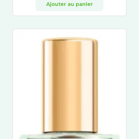
Sensifine
Ajouter au panier
Talika
Toleriane
Lovren
Dermablend
Liftactiv
Solinotes
Nuxe Sun
Musc Intime
Patyka
Biology
Avène Cleanance
Sébium
ACM
Vinopure
Compeed
Keracnyl