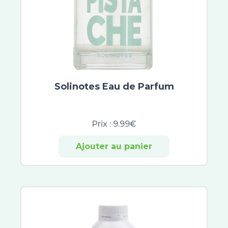
Supradyn
Dulcis Health Science
Berocca
Bion 3
Centrum
Forte Pharma
Solinotes Eau de Parfum
Sicobel
Granions Kid
Herbalgem
Prix :
9.99€
Nutrisanté
Thalamag
Ajouter au panier
Vitascorbol
Durex
Manix
Chronobiane
Forté Nuit
Novanuit