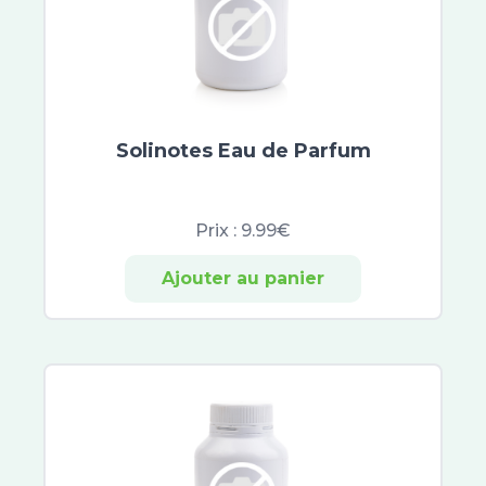
Biostime
Blédina
Gallia
Guigoz
MAM
Pampers
Solinotes Eau de Parfum
Lohmann
Mustela
Prix :
9.99€
Klorane Bébé
Biosynex
Ajouter au panier
Clearblue
EG Labo
Primalba
ABCDerm
Gifrer
Elgydium
Expanscience