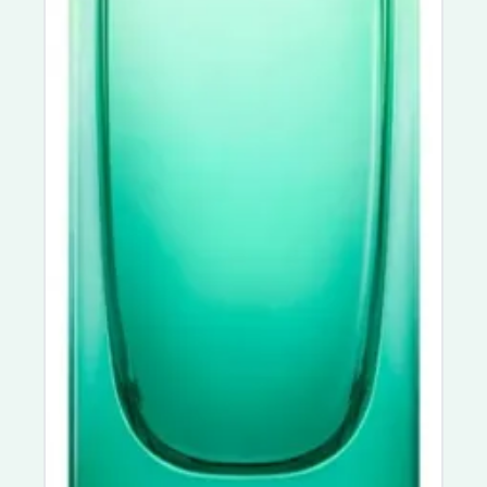
Néovadiol
Hydrabio
Vinoclean
Saint-Gervais Mont Blanc
Argiletz
VinoHydra
DermoPure
Biotherm Blue Therapy
Resveratrol Lift
Global-Repair
Filorga NCEF
Granions
Merveillance Lift
Aquaphor
Carmex
Dermophil
Vaseline