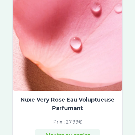
Aboca
Alvityl
Arkofluides
Circulymphe
Veinoflux
Arkogélules
Chondrostéo
Laboratoire Dissolvurol
Décontractant Musculaire
PiLeJe
Pranarom
Cys-Control
Biocodex
Nuxe Very Rose Eau Voluptueuse
Symbiosys
Parfumant
Belloc
Calmosine
Prix :
27.99€
Opella