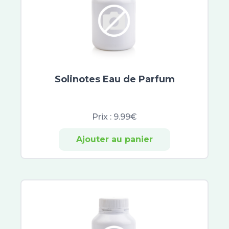
Valdispert
Procter et Gamble
Lehning
XtraSlim
Pierre Fabre
Friction de Foucaud Paris
Solinotes Eau de Parfum
ProRhinel
Valda
Phytostandard
Prix :
9.99€
GSK
Ajouter au panier
CCD
Bausch and Lomb
PediAct
Fleurs de Bach
Hydralin
Yogi Tea
Orgakiddy