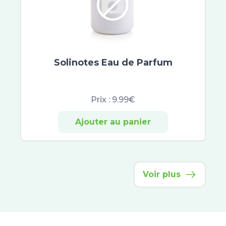
Uriage Bébé
Braun
Gilbert
Sea Band
Sovedis
Solinotes Eau de Parfum
Baccide
Spirial
Vichy Déodorants
Prix :
9.99€
Neutraderm
Laino
Ajouter au panier
Nuxe Men Boost
Keops
Sanoflore
Colgate
Voir plus
Inava
Botot
CB12
Elmex