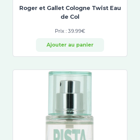
Roger et Gallet Cologne Twist Eau
Phytosun Aroms
Phytovex
de Col
Phytoxil
Prix :
39.99€
Aromaforce
Puressentiel Respiratoire
Ajouter au panier
Élerté
Zarbeil
Azinc
Eafit Minceur Active
Arkopharma
Arkorelax
Biotechnie
Euphytose
Mag 2
Boiron
Oléocaps
Melioran