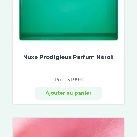
RESCUE®
Rogé Cavaillès
Aqualia
Lashilé Beauty
Superdiet
NHCO
Solgar
Nuxe Prodigieux Parfum Néroli
Doriance
Jaldes
Phytobronz
Prix :
51.99€
Manhaé
Nat & Form
Ajouter au panier
Naturactive
Nutergia
Santé Verte
Synactifs
3C Pharma