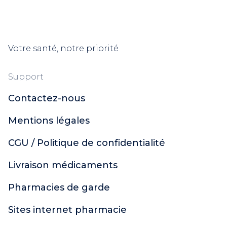
Eludril
Listerine
Marvis
Votre santé, notre priorité
Meridol
Parodontax
Oral B
Support
Gum
Contactez-nous
Parogencyl
TePe
Mentions légales
Arthrodont
Haleon
CGU / Politique de confidentialité
Regenerate
Livraison médicaments
Sensodyne
Sodia
Pharmacies de garde
Fixodent
Polident
Sites internet pharmacie
Carambar and Co