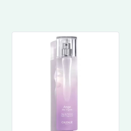
Kelual
Eucerin
La Roche Posay
Melvita
Nuxe Hair Prodigieux
Sublime Curl
Nuxuriance Ultra
Avène
Rêve de Miel
Somatoline Cosmetic
Biotherm
A-Derma
Exomega Control
Cicalfate
XeraCalm
Bepanthen
Atoderm