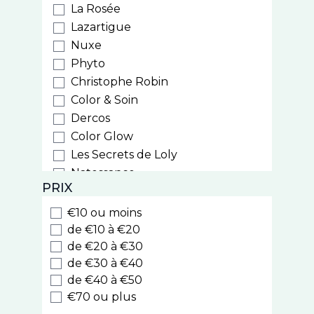
La Rosée
Lazartigue
Nuxe
Phyto
Christophe Robin
Color & Soin
Dercos
Color Glow
Les Secrets de Loly
Natessance
PRIX
Weleda
Biocyte
€10 ou moins
Luxeol
de €10 à €20
Style
de €20 à €30
de €30 à €40
Cooper
de €40 à €50
Nodé
€70 ou plus
Caudalie