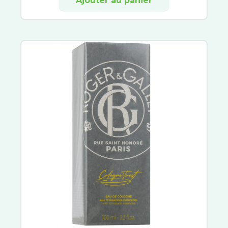
Ajouter au panier
Alfasigma
Herbesan
Bio Nutrisanté
Rennie
Ricqles
UPSA
Vitaflor
Yalacta
Majorelle
Natalben
Perrigo
Besins Healthcare
Immubio
Sérélys
Actirub
Humer
Ladrôme
Vicks