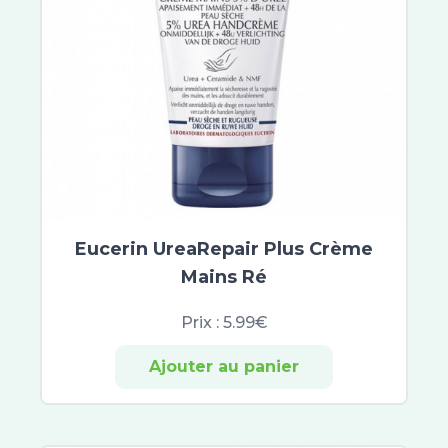
Arthrodont
Haleon
Regenerate
Sensodyne
Sodia
Fixodent
Polident
Carambar and Co
Aqualarm
Ursapharm
Eucerin UreaRepair Plus Crème
VISUfarma
Mains Ré
Zeiss
Confiance
Prix :
5.99€
Saforelle
Ajouter au panier
Always
Johnson et Johnson
CED Cosmetics