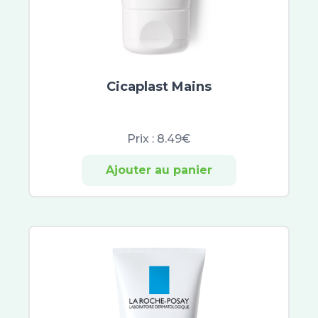
Arkopharma
Arkorelax
Biotechnie
Euphytose
Mag 2
Cicaplast Mains
Boiron
Oléocaps
Prix :
8.49€
Melioran
Supradyn
Ajouter au panier
Dulcis Health Science
Berocca
Bion 3
Centrum
Forte Pharma
Sicobel
Granions Kid
Herbalgem