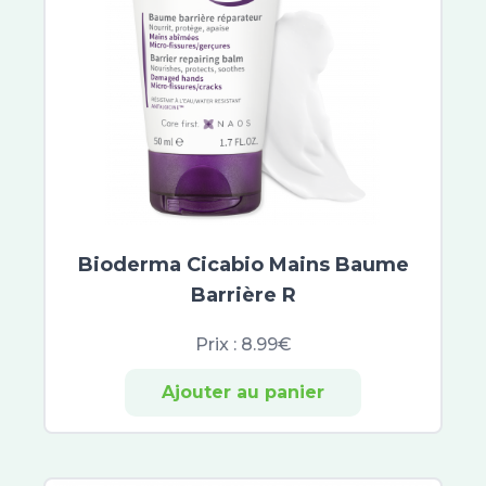
Biology
Avène Cleanance
Sébium
ACM
Vinopure
Compeed
Keracnyl
Omega Pharma
Jonzac
Bioderma Cicabio Mains Baume
Jowaé
Barrière R
Alliance Pharma
SkinCeuticals
Prix :
8.99€
SVR
Ajouter au panier
Hyséac
Capital Soleil
Normaderm
Pigmentbio