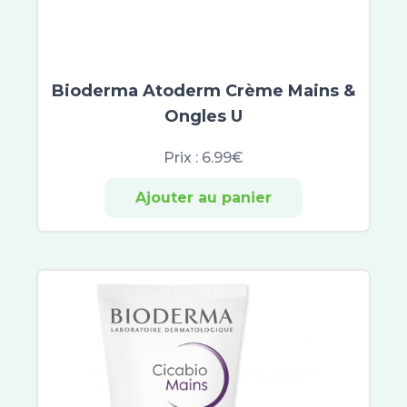
Merck
Lierac
Nobacter
Vichy
Bioderma Atoderm Crème Mains &
Saugella
Ongles U
Erborian
Filorga
Prix :
6.99€
Hydraphase
Sensifine
Ajouter au panier
Talika
Toleriane
Lovren
Dermablend
Liftactiv
Solinotes
Nuxe Sun
Musc Intime
Patyka