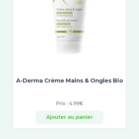
Biotherm
A-Derma
Exomega Control
Cicalfate
XeraCalm
Bepanthen
Atoderm
Cicabio
Bayer
CicaManuka
A-Derma Crème Mains & Ongles Bio
Cicaplast
Dexyane
Prix :
4.99€
Sensinol
Elastoplast
Ajouter au panier
IBSA
Effaclar
Neutrogena