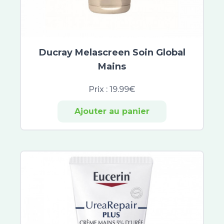
Nuxe Men Boost
Keops
Sanoflore
Colgate
Ducray Melascreen Soin Global
Inava
Mains
Botot
CB12
Prix :
19.99€
Elmex
Ajouter au panier
Eludril
Listerine
Marvis
Meridol
Parodontax
Oral B
Gum
Parogencyl
TePe