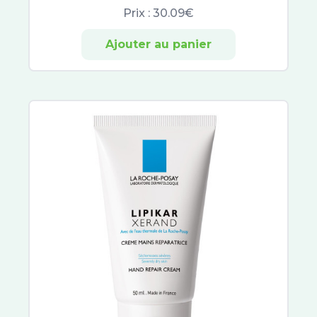
Prix :
30.09€
Thera Pearl
Thermacare
Ajouter au panier
Therm Cool
BSN medical
Coalgan
Epitact
Laboratoire 3M
A-Derma Protect
Avène Solaires
Photoderm
Biotherm Solaires
Eucerin Sun Protection
Garancia Solaires
Polysianes
Sun Secure
Bariésun
Idéal Soleil