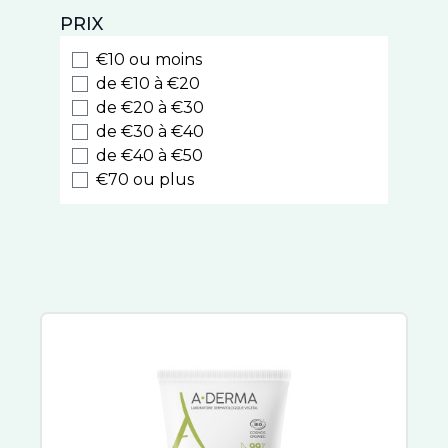
Natessance
PRIX
Weleda
Biocyte
€10 ou moins
Luxeol
de €10 à €20
Style
de €20 à €30
de €30 à €40
Cooper
de €40 à €50
Nodé
€70 ou plus
Caudalie
Kelual
Eucerin
La Roche Posay
Melvita
Nuxe Hair Prodigieux
Sublime Curl
Nuxuriance Ultra
Avène
Rêve de Miel
Somatoline Cosmetic