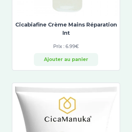
Phytobronz
Manhaé
Nat & Form
Cicabiafine Crème Mains Réparation
Naturactive
Nutergia
Int
Santé Verte
Prix :
6.99€
Synactifs
3C Pharma
Ajouter au panier
Aboca
Alvityl
Arkofluides
Circulymphe
Veinoflux
Arkogélules
Chondrostéo
Laboratoire Dissolvurol
Décontractant Musculaire