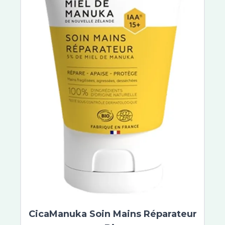
PiLeJe
Pranarom
Cys-Control
Biocodex
Symbiosys
Belloc
Calmosine
Opella
Alfasigma
Herbesan
Bio Nutrisanté
Rennie
Ricqles
UPSA
Vitaflor
Yalacta
Majorelle
CicaManuka Soin Mains Réparateur
Natalben