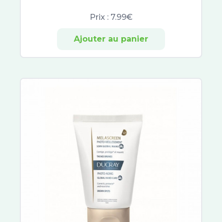
Clearblue
Prix :
7.99€
EG Labo
Primalba
Ajouter au panier
ABCDerm
Gifrer
Elgydium
Expanscience
Uriage Bébé
Braun
Gilbert
Sea Band
Sovedis
Baccide
Spirial
Vichy Déodorants
Neutraderm
Laino