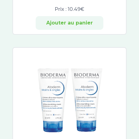
Urgo
Prix :
10.49€
Uriage
Excilor
Ajouter au panier
Xerial
Akileïne
Beesline
CeraVe
Etiaxil
Aragan
Vinotherapist
Galderma
Dexeryl
Embryolisse
Very Rose
Buccotherm
Quies
Biotherm Homme