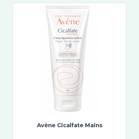
Lactibiane
Cicavit+
Sebiaclear
Topicrem
B Com Bio
Cicabiafine
Asepta
Ictyane
Melascreen
Garancia
Lipikar
Mavala
MKL Green Nature
Roger et Gallet
Scholl
Avène Cicalfate Mains
Topialyse
Urgo Filmogel