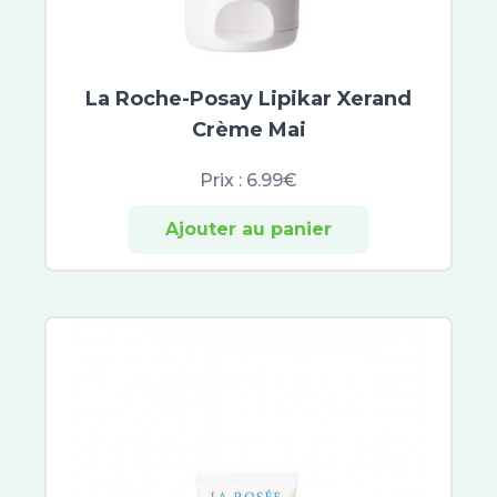
Anthelios
Paalm
Daylong
La Roche-Posay Lipikar Xerand
Institut Esthederm Solaires
Crème Mai
ISDIN
Sunissime
Prix :
6.99€
Vinosun Protect
Objectif zero verrue
Ajouter au panier
Gamarde