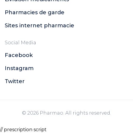
Global-Repair
Filorga NCEF
Pharmacies de garde
Granions
Sites internet pharmacie
Merveillance Lift
Aquaphor
Carmex
Social Media
Dermophil
Facebook
Vaseline
RESCUE®
Instagram
Rogé Cavaillès
Twitter
Aqualia
Lashilé Beauty
Superdiet
NHCO
Solgar
© 2026 Pharmao. All rights reserved.
Doriance
Jaldes
// prescription script