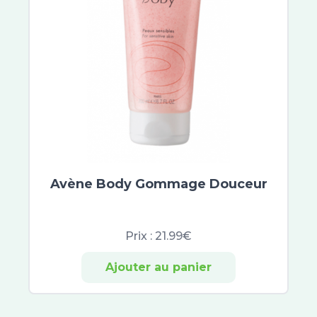
Biotherm
A-Derma
Exomega Control
Cicalfate
XeraCalm
Bepanthen
Atoderm
Cicabio
Bayer
CicaManuka
Avène Body Gommage Douceur
Cicaplast
Dexyane
Prix :
21.99€
Sensinol
Elastoplast
Ajouter au panier
IBSA
Effaclar
Neutrogena