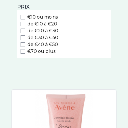
Natessance
PRIX
Weleda
Biocyte
€10 ou moins
Luxeol
de €10 à €20
Style
de €20 à €30
de €30 à €40
Cooper
de €40 à €50
Nodé
€70 ou plus
Caudalie
Kelual
Eucerin
La Roche Posay
Melvita
Nuxe Hair Prodigieux
Sublime Curl
Nuxuriance Ultra
Avène
Rêve de Miel
Somatoline Cosmetic