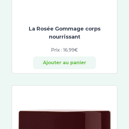
Merck
Lierac
Nobacter
Vichy
La Rosée Gommage corps
Saugella
nourrissant
Erborian
Filorga
Prix :
16.99€
Hydraphase
Sensifine
Ajouter au panier
Talika
Toleriane
Lovren
Dermablend
Liftactiv
Solinotes
Nuxe Sun
Musc Intime
Patyka