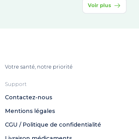
Voir plus
Vinoperfect
Eucerin Anti-Pigment
Aquasource
Créaline
Hyaluron-Filler
Oxygen-Glow
Time-Filler
Prodigieuse Boost
Votre santé, notre priorité
Néovadiol
Hydrabio
Support
Vinoclean
Saint-Gervais Mont Blanc
Contactez-nous
Argiletz
Mentions légales
VinoHydra
DermoPure
CGU / Politique de confidentialité
Biotherm Blue Therapy
Resveratrol Lift
Livraison médicaments