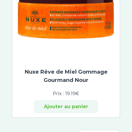
Biology
Avène Cleanance
Sébium
ACM
Vinopure
Compeed
Keracnyl
Omega Pharma
Jonzac
Nuxe Rêve de Miel Gommage
Jowaé
Gourmand Nour
Alliance Pharma
SkinCeuticals
Prix :
19.19€
SVR
Ajouter au panier
Hyséac
Capital Soleil
Normaderm
Pigmentbio