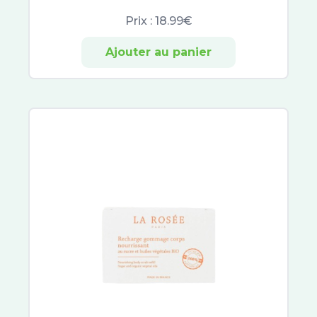
Urgo
Prix :
18.99€
Uriage
Excilor
Ajouter au panier
Xerial
Akileïne
Beesline
CeraVe
Etiaxil
Aragan
Vinotherapist
Galderma
Dexeryl
Embryolisse
Very Rose
Buccotherm
Quies
Biotherm Homme