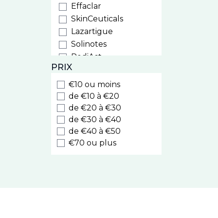
Effaclar
SkinCeuticals
Lazartigue
Solinotes
PediAct
PRIX
PiLeJe
Phytostandard
€10 ou moins
Arkopharma
de €10 à €20
Laboratoires du Dr J.
de €20 à €30
Lefèvre
de €30 à €40
de €40 à €50
Iphym
€70 ou plus
Cinq sur Cinq
PhytoResearch
Chronobiane
Alfasigma
Roseane
Superdiet