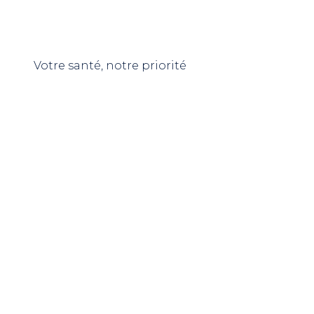
Nutrisanté
Densmore
Chondrostéo
3C Pharma
Votre santé, notre priorité
Ides Pharma
Picot
Modilac
Pierre Fabre
Weleda
Cooper
Insect Ecran
Uriage
Xémose
Dulcis Health
Science
Urgo
Polidis
Ginkor