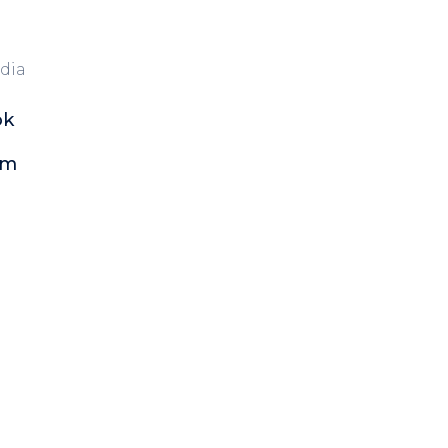
dia
ok
am