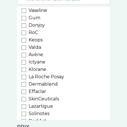
Vaseline
Gum
Donjoy
RoC
Keops
Valda
Avène
Ictyane
Klorane
La Roche Posay
Dermablend
Effaclar
SkinCeuticals
Lazartigue
Solinotes
PediAct