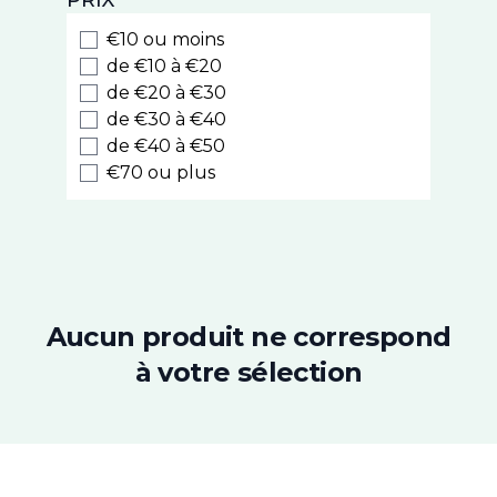
PRIX
PiLeJe
Phytostandard
€10 ou moins
Arkopharma
de €10 à €20
Laboratoires du Dr J. Lefèvre
de €20 à €30
de €30 à €40
Iphym
de €40 à €50
Cinq sur Cinq
€70 ou plus
PhytoResearch
Chronobiane
Alfasigma
Roseane
Superdiet
Nutrisanté
Aucun produit ne correspond
Densmore
à votre sélection
Chondrostéo
3C Pharma
Ides Pharma
Picot
Modilac