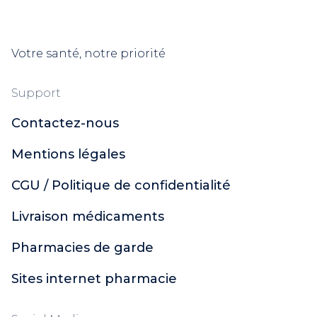
Pierre Fabre
Weleda
Votre santé, notre priorité
Cooper
Insect Ecran
Uriage
Support
Xémose
Contactez-nous
Dulcis Health Science
Urgo
Mentions légales
Polidis
Ginkor
CGU / Politique de confidentialité
Naturactive
Livraison médicaments
CCD
Soleil Noir
Pharmacies de garde
Topicrem
Santé Verte
Sites internet pharmacie
Actirub
Orgakiddy