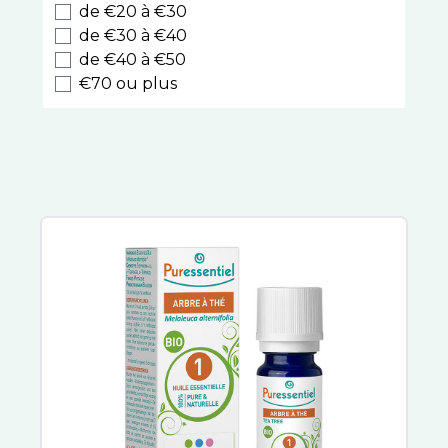
Triphasic
de €20 à €30
de €30 à €40
Hei Poa
de €40 à €50
Klorane
€70 ou plus
La Rosée
Lazartigue
Les Secrets de Loly
Luxeol
Luxéol Épaississant​
Natessance
Nuxe
Phyto
Color & Soin
Gilbert
Biocyte
Christophe Robin
Forcapil
Color Glow