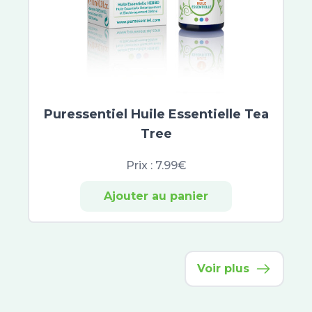
Même
Mustela
Nuxe Hair Prodigieux
Sanoflore
ACM
Bailleul
Oenobiol
Puressentiel Huile Essentielle Tea
Style
Tree
Pur'Aloé
Prix :
7.99€
Laboratoires de Biarritz
Melvita Huile
Ajouter au panier
Melvita
Phytosun Aroms
Talika
Alphanova Do It Yourself
Voir plus
Nodé
Apaisac Biorga
Caudalie