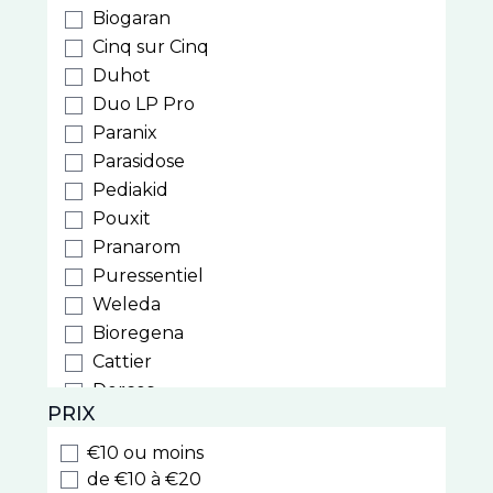
Biogaran
Cinq sur Cinq
Duhot
Duo LP Pro
Paranix
Parasidose
Pediakid
Pouxit
Pranarom
Puressentiel
Weleda
Bioregena
Cattier
Dercos
PRIX
Ducray
Furterer
€10 ou moins
Sublime Curl
de €10 à €20