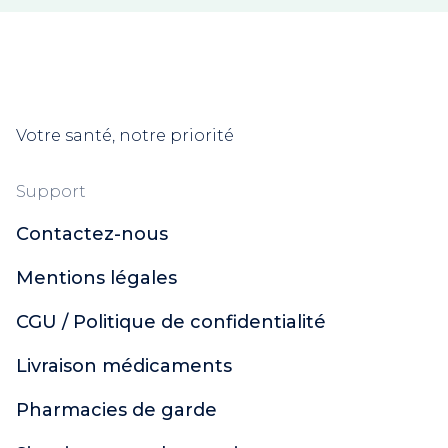
Diet World
Kelual
La Roche Posay
Le comptoir du bain
Ciel d'Azur Labs
Votre santé, notre priorité
MKL Green Nature
Neutraderm
Support
Neutrogena
Contactez-nous
Rêve de Miel
Ozalys
Mentions légales
Placentor
Respire
CGU / Politique de confidentialité
Sensinol
Jaldes
Livraison médicaments
GSK
Pharmacies de garde
Uriage
Eucerin