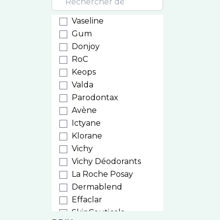
Vaseline
Gum
Donjoy
RoC
Keops
Valda
Parodontax
Avène
Ictyane
Klorane
Vichy
Vichy Déodorants
La Roche Posay
Dermablend
Effaclar
SkinCeuticals