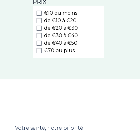
PRIX
Boiron
Lazartigue
€10 ou moins
Solinotes
de €10 à €20
Urgo
de €20 à €30
de €30 à €40
PediAct
de €40 à €50
Saforelle
€70 ou plus
Hydralin
PiLeJe
ProRhinel
Nutergia
Phytostandard
Sébium
Arkopharma
Laboratoires du Dr J.
Lefèvre
Iphym
Votre santé, notre priorité
Cinq sur Cinq