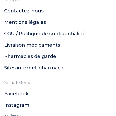
Xémose
Contactez-nous
Dulcis Health Science
Urgo
Mentions légales
Polidis
Ginkor
CGU / Politique de confidentialité
Naturactive
Livraison médicaments
CCD
Soleil Noir
Pharmacies de garde
Topicrem
Santé Verte
Sites internet pharmacie
Actirub
Orgakiddy
Social Media
Nutreov Physcience
Facebook
Probiolog
ACM
Instagram
Sugant
Décontractant Musculaire