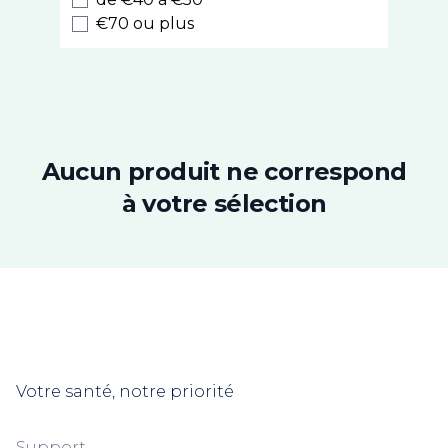
Cinq sur Cinq
€70 ou plus
PhytoResearch
Chronobiane
Alfasigma
Roseane
Superdiet
Nutrisanté
Aucun produit ne correspond
Densmore
à votre sélection
Chondrostéo
3C Pharma
Ides Pharma
Picot
Modilac
Pierre Fabre
Weleda
Votre santé, notre priorité
Cooper
Insect Ecran
Uriage
Support