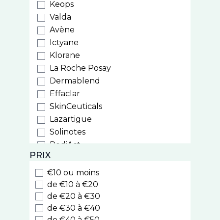
Keops
Valda
Avène
Ictyane
Klorane
La Roche Posay
Dermablend
Effaclar
SkinCeuticals
Lazartigue
Solinotes
PediAct
PRIX
PiLeJe
Phytostandard
€10 ou moins
Arkopharma
de €10 à €20
Laboratoires du Dr J. Lefèvre
de €20 à €30
de €30 à €40
Iphym
de €40 à €50