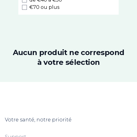
Cinq sur Cinq
€70 ou plus
PhytoResearch
Chronobiane
Alfasigma
Roseane
Superdiet
Nutrisanté
Aucun produit ne correspond
Densmore
à votre sélection
Chondrostéo
3C Pharma
Ides Pharma
Picot
Modilac
Pierre Fabre
Weleda
Votre santé, notre priorité
Cooper
Insect Ecran
Uriage
Support