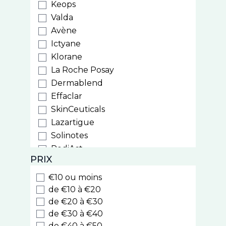
Keops
Valda
Avène
Ictyane
Klorane
La Roche Posay
Dermablend
Effaclar
SkinCeuticals
Lazartigue
Solinotes
PediAct
PRIX
PiLeJe
Phytostandard
€10 ou moins
Arkopharma
de €10 à €20
Laboratoires du Dr J. Lefèvre
de €20 à €30
de €30 à €40
Iphym
de €40 à €50