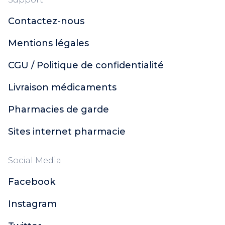
Xémose
Contactez-nous
Dulcis Health Science
Urgo
Mentions légales
Polidis
Ginkor
CGU / Politique de confidentialité
Naturactive
Livraison médicaments
CCD
Soleil Noir
Pharmacies de garde
Topicrem
Santé Verte
Sites internet pharmacie
Actirub
Orgakiddy
Social Media
Nutreov Physcience
Facebook
Probiolog
ACM
Instagram
Sugant
Décontractant Musculaire