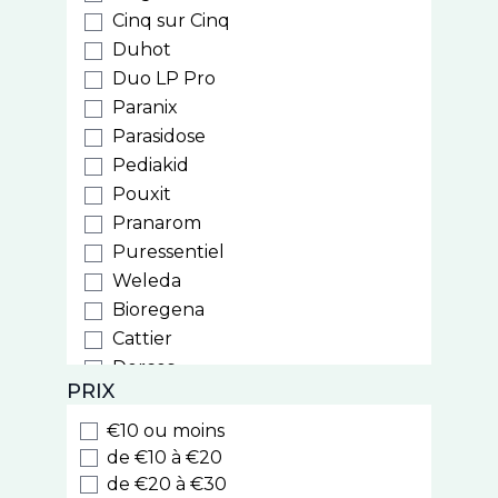
Cinq sur Cinq
Duhot
Duo LP Pro
Paranix
Parasidose
Pediakid
Pouxit
Pranarom
Puressentiel
Weleda
Bioregena
Cattier
Dercos
PRIX
Ducray
Furterer
€10 ou moins
Sublime Curl
de €10 à €20
Triphasic
de €20 à €30