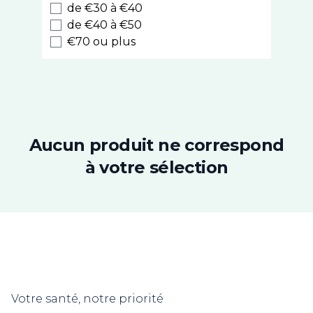
de €30 à €40
Hei Poa
de €40 à €50
Klorane
€70 ou plus
La Rosée
Lazartigue
Les Secrets de Loly
Luxeol
Luxéol Épaississant​
Natessance
Aucun produit ne correspond
Nuxe
à votre sélection
Phyto
Color & Soin
Gilbert
Biocyte
Christophe Robin
Forcapil
Color Glow
Votre santé, notre priorité
Même