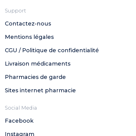
Mustela
Nuxe Hair Prodigieux
Support
Sanoflore
Contactez-nous
ACM
Bailleul
Mentions légales
Oenobiol
Style
CGU / Politique de confidentialité
Pur'Aloé
Livraison médicaments
Laboratoires de Biarritz
Melvita Huile
Pharmacies de garde
Melvita
Phytosun Aroms
Sites internet pharmacie
Talika
Alphanova Do It Yourself
Social Media
Nodé
Facebook
Apaisac Biorga
Caudalie
Instagram