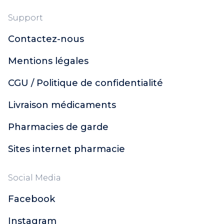
Mustela
Nuxe Hair Prodigieux
Support
Sanoflore
Contactez-nous
ACM
Bailleul
Mentions légales
Oenobiol
Style
CGU / Politique de confidentialité
Pur'Aloé
Livraison médicaments
Laboratoires de Biarritz
Melvita Huile
Pharmacies de garde
Melvita
Phytosun Aroms
Sites internet pharmacie
Talika
Alphanova Do It Yourself
Social Media
Nodé
Facebook
Apaisac Biorga
Caudalie
Instagram