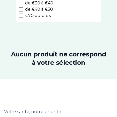
de €30 à €40
Hei Poa
de €40 à €50
Klorane
€70 ou plus
La Rosée
Lazartigue
Les Secrets de Loly
Luxeol
Luxéol Épaississant​
Natessance
Aucun produit ne correspond
Nuxe
à votre sélection
Phyto
Color & Soin
Gilbert
Biocyte
Christophe Robin
Forcapil
Color Glow
Votre santé, notre priorité
Même