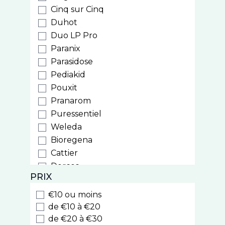
Cinq sur Cinq
Duhot
Duo LP Pro
Paranix
Parasidose
Pediakid
Pouxit
Pranarom
Puressentiel
Weleda
Bioregena
Cattier
Dercos
PRIX
Ducray
Furterer
€10 ou moins
Sublime Curl
de €10 à €20
Triphasic
de €20 à €30