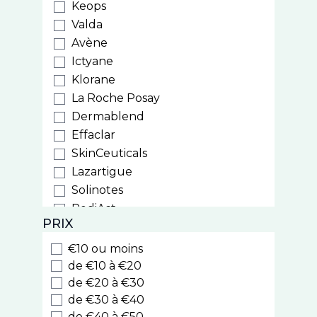
Keops
Valda
Avène
Ictyane
Klorane
La Roche Posay
Dermablend
Effaclar
SkinCeuticals
Lazartigue
Solinotes
PediAct
PRIX
PiLeJe
Phytostandard
€10 ou moins
Arkopharma
de €10 à €20
Laboratoires du Dr J. Lefèvre
de €20 à €30
de €30 à €40
Iphym
de €40 à €50