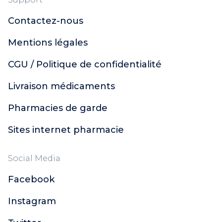
Xémose
Contactez-nous
Dulcis Health Science
Urgo
Mentions légales
Polidis
Ginkor
CGU / Politique de confidentialité
Naturactive
Livraison médicaments
CCD
Soleil Noir
Pharmacies de garde
Topicrem
Santé Verte
Sites internet pharmacie
Actirub
Orgakiddy
Social Media
Nutreov Physcience
Facebook
Probiolog
ACM
Instagram
Sugant
Décontractant Musculaire