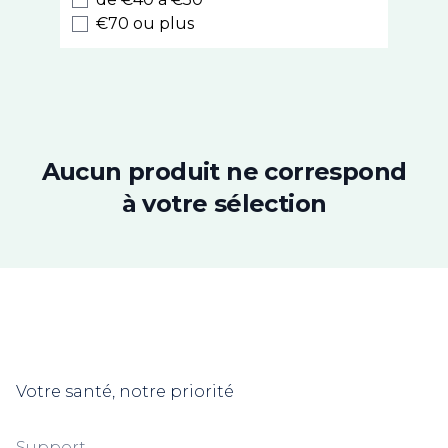
Cinq sur Cinq
€70 ou plus
PhytoResearch
Chronobiane
Alfasigma
Roseane
Superdiet
Nutrisanté
Aucun produit ne correspond
Densmore
à votre sélection
Chondrostéo
3C Pharma
Ides Pharma
Picot
Modilac
Pierre Fabre
Weleda
Votre santé, notre priorité
Cooper
Insect Ecran
Uriage
Support