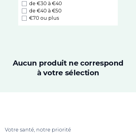
de €30 à €40
Hei Poa
de €40 à €50
Klorane
€70 ou plus
La Rosée
Lazartigue
Les Secrets de Loly
Luxeol
Luxéol Épaississant​
Natessance
Aucun produit ne correspond
Nuxe
à votre sélection
Phyto
Color & Soin
Gilbert
Biocyte
Christophe Robin
Forcapil
Color Glow
Votre santé, notre priorité
Même