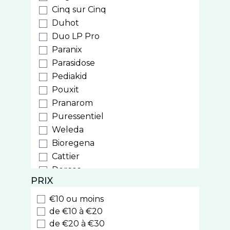
Cinq sur Cinq
Duhot
Duo LP Pro
Paranix
Parasidose
Pediakid
Pouxit
Pranarom
Puressentiel
Weleda
Bioregena
Cattier
Dercos
PRIX
Ducray
Furterer
€10 ou moins
Sublime Curl
de €10 à €20
Triphasic
de €20 à €30