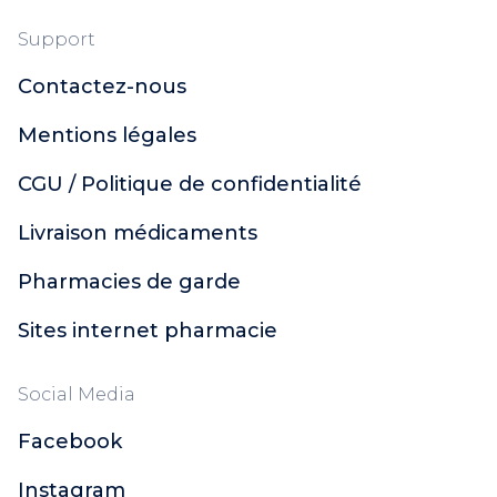
Mustela
Nuxe Hair Prodigieux
Support
Sanoflore
Contactez-nous
ACM
Bailleul
Mentions légales
Oenobiol
Style
CGU / Politique de confidentialité
Pur'Aloé
Livraison médicaments
Laboratoires de Biarritz
Melvita Huile
Pharmacies de garde
Melvita
Phytosun Aroms
Sites internet pharmacie
Talika
Alphanova Do It Yourself
Social Media
Nodé
Facebook
Apaisac Biorga
Caudalie
Instagram