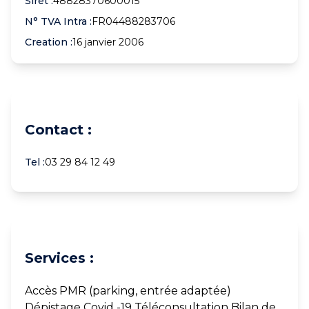
Siret :
48828370600015
N° TVA Intra :
FR04488283706
Creation :
16 janvier 2006
Contact :
Tel :
03 29 84 12 49
Services :
Accès PMR (parking, entrée adaptée)
Dépistage Covid -19 Téléconsultation Bilan de